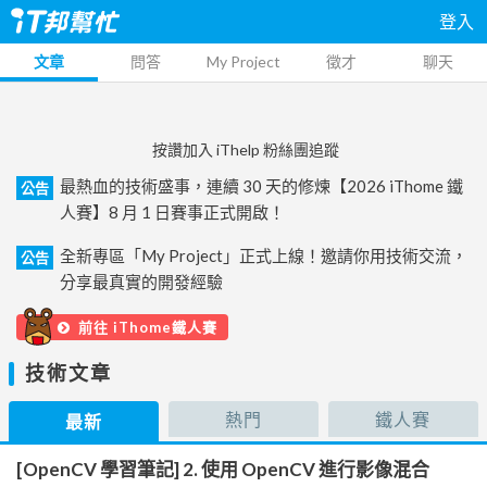
登入
文章
問答
My Project
徵才
聊天
按讚加入 iThelp 粉絲團追蹤
最熱血的技術盛事，連續 30 天的修煉【2026 iThome 鐵
公告
人賽】8 月 1 日賽事正式開啟！
全新專區「My Project」正式上線！邀請你用技術交流，
公告
分享最真實的開發經驗
前往 iThome鐵人賽
技術文章
熱門
鐵人賽
最新
[OpenCV 學習筆記] 2. 使用 OpenCV 進行影像混合