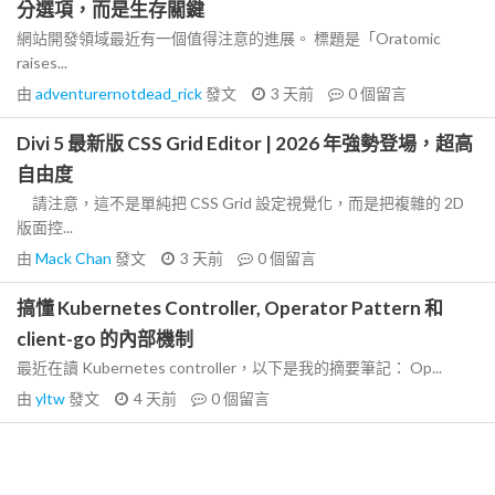
分選項，而是生存關鍵
網站開發領域最近有一個值得注意的進展。 標題是「Oratomic
raises...
由
adventurernotdead_rick
發文
3 天前
0
個留言
Divi 5 最新版 CSS Grid Editor | 2026 年強勢登場，超高
自由度
請注意，這不是單純把 CSS Grid 設定視覺化，而是把複雜的 2D
版面控...
由
Mack Chan
發文
3 天前
0
個留言
搞懂 Kubernetes Controller, Operator Pattern 和
client-go 的內部機制
最近在讀 Kubernetes controller，以下是我的摘要筆記： Op...
由
yltw
發文
4 天前
0
個留言