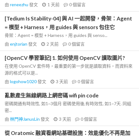
由
reneezhu
發文
1 天前
0
個留言
[Tedium Is Stability-04] 與 AI 一起開發，骨架：Agent
= 模型 + Harness，用 guides 與 sensors 包住它
骨架：Agent = 模型 + Harness，用 guides 與 senso...
由
enjtorian
發文
2 天前
0
個留言
[OpenCV 學習筆記] 1. 如何使用 OpenCV 讀取圖片?
在使用 OpenCV 套件時，最重要的第一步就是讀取資料，而資料來
源的格式可以是...
由
logohow1020
發文
3 天前
0
個留言
亂數產生無線網路上網密碼 wifi pin code
密碼開通有時效性, 如1~3個月 密碼使用後,有時效性, 如1~7天. 同組
密...
由
林門神JanusLin
發文
3 天前
0
個留言
從 Oratomic 融資看網站基礎設施：效能優化不再是加