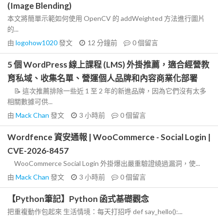
(Image Blending)
本文將簡單示範如何使用 OpenCV 的 addWeighted 方法進行圖片
的...
由
logohow1020
發文
12 分鐘前
0
個留言
5 個 WordPress 線上課程 (LMS) 外掛推薦，適合經營教
育私域、收集名單、營運個人品牌和內容商業化部署
📝 這次推薦排除一些近 1 至 2 年的新進品牌，因為它們沒有太多
相關數據可供...
由
Mack Chan
發文
3 小時前
0
個留言
Wordfence 資安通報 | WooCommerce - Social Login |
CVE-2026-8457
WooCommerce Social Login 外掛爆出嚴重驗證繞過漏洞，使...
由
Mack Chan
發文
3 小時前
0
個留言
【Python筆記】Python 函式基礎觀念
把重複動作包起來 生活情境：每天打招呼 def say_hello():...