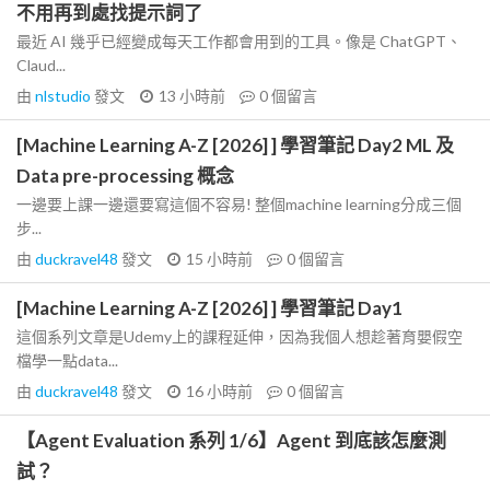
不用再到處找提示詞了
最近 AI 幾乎已經變成每天工作都會用到的工具。像是 ChatGPT、
Claud...
由
nlstudio
發文
13 小時前
0
個留言
[Machine Learning A-Z [2026] ] 學習筆記 Day2 ML 及
Data pre-processing 概念
一邊要上課一邊還要寫這個不容易! 整個machine learning分成三個
步...
由
duckravel48
發文
15 小時前
0
個留言
[Machine Learning A-Z [2026] ] 學習筆記 Day1
這個系列文章是Udemy上的課程延伸，因為我個人想趁著育嬰假空
檔學一點data...
由
duckravel48
發文
16 小時前
0
個留言
【Agent Evaluation 系列 1/6】Agent 到底該怎麼測
試？