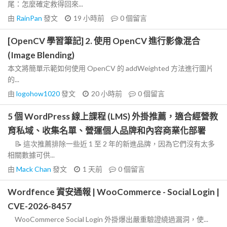
尾：怎麼確定救得回來...
由
RainPan
發文
19 小時前
0
個留言
[OpenCV 學習筆記] 2. 使用 OpenCV 進行影像混合
(Image Blending)
本文將簡單示範如何使用 OpenCV 的 addWeighted 方法進行圖片
的...
由
logohow1020
發文
20 小時前
0
個留言
5 個 WordPress 線上課程 (LMS) 外掛推薦，適合經營教
育私域、收集名單、營運個人品牌和內容商業化部署
📝 這次推薦排除一些近 1 至 2 年的新進品牌，因為它們沒有太多
相關數據可供...
由
Mack Chan
發文
1 天前
0
個留言
Wordfence 資安通報 | WooCommerce - Social Login |
CVE-2026-8457
WooCommerce Social Login 外掛爆出嚴重驗證繞過漏洞，使...