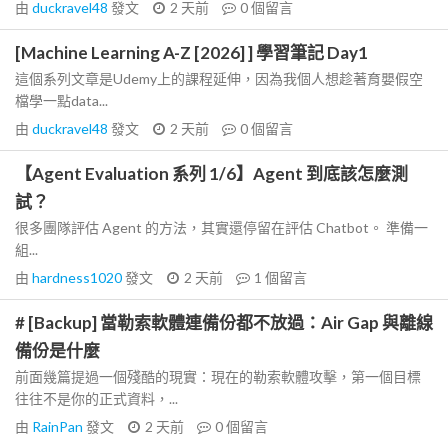
由
duckravel48
發文
2 天前
0
個留言
[Machine Learning A-Z [2026] ] 學習筆記 Day1
這個系列文章是Udemy上的課程延伸，因為我個人想趁著育嬰假空
檔學一點data...
由
duckravel48
發文
2 天前
0
個留言
【Agent Evaluation 系列 1/6】Agent 到底該怎麼測
試？
很多團隊評估 Agent 的方法，其實還停留在評估 Chatbot。 準備一
組...
由
hardness1020
發文
2 天前
1
個留言
# [Backup] 當勒索軟體連備份都不放過：Air Gap 與離線
備份是什麼
前面幾篇提過一個殘酷的現實：現在的勒索軟體攻擊，第一個目標
往往不是你的正式資料，...
由
RainPan
發文
2 天前
0
個留言