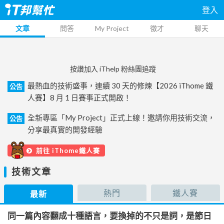
登入
文章
問答
My Project
徵才
聊天
按讚加入 iThelp 粉絲團追蹤
最熱血的技術盛事，連續 30 天的修煉【2026 iThome 鐵
公告
人賽】8 月 1 日賽事正式開啟！
全新專區「My Project」正式上線！邀請你用技術交流，
公告
分享最真實的開發經驗
前往 iThome鐵人賽
技術文章
熱門
鐵人賽
最新
同一篇內容翻成十種語言，要換掉的不只是詞，是節日