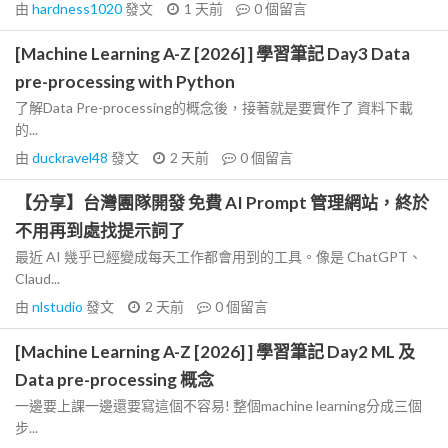
由
hardness1020
發文
1 天前
0
個留言
[Machine Learning A-Z [2026] ] 學習筆記 Day3 Data
pre-processing with Python
了解Data Pre-processing的概念後，接著就是要實作了 資料下載
的...
由
duckravel48
發文
2 天前
0
個留言
【分享】台灣團隊開發 免費 AI Prompt 管理網站，終於
不用再到處找提示詞了
最近 AI 幾乎已經變成每天工作都會用到的工具。像是 ChatGPT、
Claud...
由
nlstudio
發文
2 天前
0
個留言
[Machine Learning A-Z [2026] ] 學習筆記 Day2 ML 及
Data pre-processing 概念
一邊要上課一邊還要寫這個不容易! 整個machine learning分成三個
步...