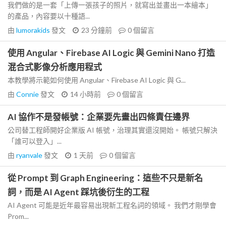
我們做的是一套「上傳一張孩子的照片，就寫出並畫出一本繪本」
的產品，內容要以十種語...
由
lumorakids
發文
23 分鐘前
0
個留言
使用 Angular、Firebase AI Logic 與 Gemini Nano 打造
混合式影像分析應用程式
本教學將示範如何使用 Angular、Firebase AI Logic 與 G...
由
Connie
發文
14 小時前
0
個留言
AI 協作不是發帳號：企業要先畫出四條責任邊界
公司替工程師開好企業版 AI 帳號，治理其實還沒開始。 帳號只解決
「誰可以登入」...
由
ryanvale
發文
1 天前
0
個留言
從 Prompt 到 Graph Engineering：這些不只是新名
詞，而是 AI Agent 踩坑後衍生的工程
AI Agent 可能是近年最容易出現新工程名詞的領域。 我們才剛學會
Prom...