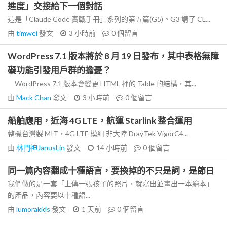
進度」交接給下一個對話
這是「Claude Code 實戰手冊」系列的第五篇(G5)。G3 講了 CL...
由
timwei
發文
3 小時前
0
個留言
WordPress 7.1 版本將於 8 月 19 日發布，其中表格無障
礙功能引發用戶群的擔憂？
WordPress 7.1 版本會變更 HTML 裡的 Table 的結構，其...
由
Mack Chan
發文
3 小時前
0
個留言
船舶應用，近海 4G LTE，航運 Starlink 整合運用
整機台灣製 MIT，4G LTE 模組 非大陸 DrayTek VigorC4...
由
林門神JanusLin
發文
14 小時前
0
個留言
同一篇內容翻成十種語言，要換掉的不只是詞，是節日
我們做的是一套「上傳一張孩子的照片，就寫出並畫出一本繪本」
的產品，內容要以十種語...
由
lumorakids
發文
1 天前
0
個留言