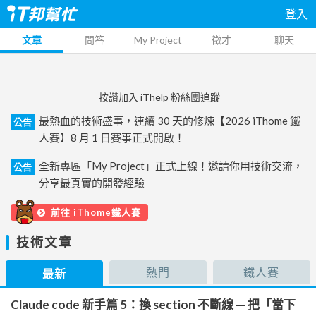
登入
文章
問答
My Project
徵才
聊天
按讚加入 iThelp 粉絲團追蹤
最熱血的技術盛事，連續 30 天的修煉【2026 iThome 鐵
公告
人賽】8 月 1 日賽事正式開啟！
全新專區「My Project」正式上線！邀請你用技術交流，
公告
分享最真實的開發經驗
前往 iThome鐵人賽
技術文章
熱門
鐵人賽
最新
Claude code 新手篇 5：換 section 不斷線 — 把「當下