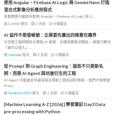
使用 Angular、Firebase AI Logic 與 Gemini Nano 打造
混合式影像分析應用程式
本教學將示範如何使用 Angular、Firebase AI Logic 與 G...
由
Connie
發文
2 天前
0
個留言
AI 協作不是發帳號：企業要先畫出四條責任邊界
公司替工程師開好企業版 AI 帳號，治理其實還沒開始。 帳號只解決
「誰可以登入」...
由
ryanvale
發文
2 天前
0
個留言
從 Prompt 到 Graph Engineering：這些不只是新名
詞，而是 AI Agent 踩坑後衍生的工程
AI Agent 可能是近年最容易出現新工程名詞的領域。 我們才剛學會
Prom...
由
hardness1020
發文
2 天前
0
個留言
[Machine Learning A-Z [2026] ] 學習筆記 Day3 Data
pre-processing with Python