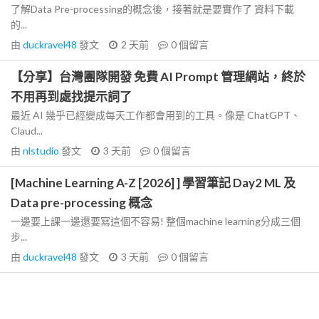
了解Data Pre-processing的概念後，接著就是要實作了 資料下載
的...
由
duckravel48
發文
2 天前
0
個留言
【分享】台灣團隊開發 免費 AI Prompt 管理網站，終於
不用再到處找提示詞了
最近 AI 幾乎已經變成每天工作都會用到的工具。像是 ChatGPT、
Claud...
由
nlstudio
發文
3 天前
0
個留言
[Machine Learning A-Z [2026] ] 學習筆記 Day2 ML 及
Data pre-processing 概念
一邊要上課一邊還要寫這個不容易! 整個machine learning分成三個
步...
由
duckravel48
發文
3 天前
0
個留言