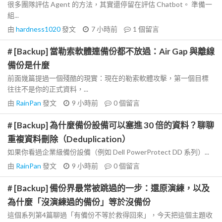
很多團隊評估 Agent 的方法，其實還停留在評估 Chatbot。 準備一
組...
由
hardness1020
發文
7 小時前
1
個留言
# [Backup] 當勒索軟體連備份都不放過：Air Gap 與離線
備份是什麼
前面幾篇提過一個殘酷的現實：現在的勒索軟體攻擊，第一個目標
往往不是你的正式資料，...
由
RainPan
發文
9 小時前
0
個留言
# [Backup] 為什麼備份設備可以塞進 30 倍的資料？聊聊
重複資料刪除（Deduplication）
如果你看過企業級備份設備（例如 Dell PowerProtect DD 系列）...
由
RainPan
發文
9 小時前
0
個留言
# [Backup] 備份界最常被跳過的一步：還原演練，以及
為什麼「沒演練過的備份」等於沒備份
這個系列第4篇聊過「有備份不等於救得回來」，今天把這個主題收