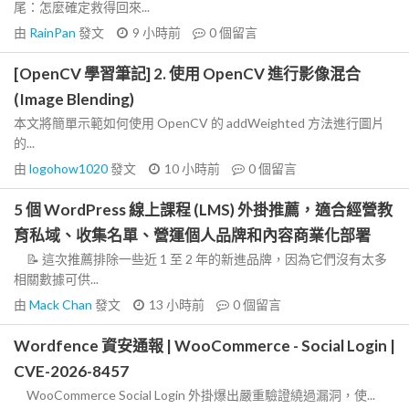
尾：怎麼確定救得回來...
由
RainPan
發文
9 小時前
0
個留言
[OpenCV 學習筆記] 2. 使用 OpenCV 進行影像混合
(Image Blending)
本文將簡單示範如何使用 OpenCV 的 addWeighted 方法進行圖片
的...
由
logohow1020
發文
10 小時前
0
個留言
5 個 WordPress 線上課程 (LMS) 外掛推薦，適合經營教
育私域、收集名單、營運個人品牌和內容商業化部署
📝 這次推薦排除一些近 1 至 2 年的新進品牌，因為它們沒有太多
相關數據可供...
由
Mack Chan
發文
13 小時前
0
個留言
Wordfence 資安通報 | WooCommerce - Social Login |
CVE-2026-8457
WooCommerce Social Login 外掛爆出嚴重驗證繞過漏洞，使...