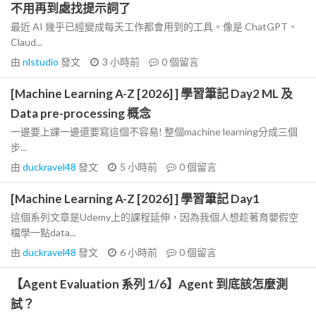
不用再到處找提示詞了
最近 AI 幾乎已經變成每天工作都會用到的工具。像是 ChatGPT、
Claud...
由
nlstudio
發文
3 小時前
0
個留言
[Machine Learning A-Z [2026] ] 學習筆記 Day2 ML 及
Data pre-processing 概念
一邊要上課一邊還要寫這個不容易! 整個machine learning分成三個
步...
由
duckravel48
發文
5 小時前
0
個留言
[Machine Learning A-Z [2026] ] 學習筆記 Day1
這個系列文章是Udemy上的課程延伸，因為我個人想趁著育嬰假空
檔學一點data...
由
duckravel48
發文
6 小時前
0
個留言
【Agent Evaluation 系列 1/6】Agent 到底該怎麼測
試？