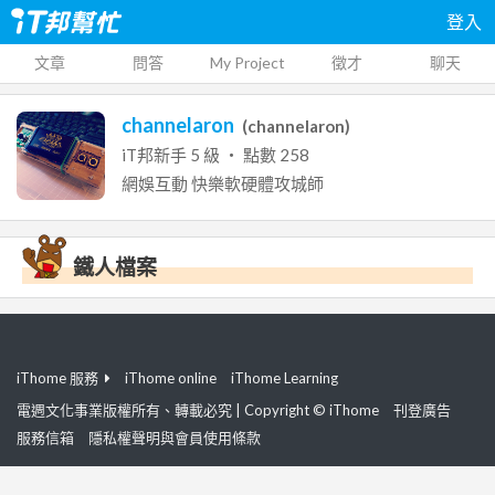
登入
文章
問答
My Project
徵才
聊天
channelaron
(
channelaron
)
iT邦新手
5
級 ‧ 點數
258
網娛互動
快樂軟硬體攻城師
鐵人檔案
iThome 服務
iThome online
iThome Learning
電週文化事業版權所有、轉載必究 | Copyright © iThome
刊登廣告
服務信箱
隱私權聲明與會員使用條款