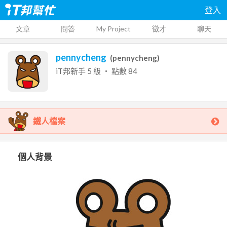
登入
文章
問答
My Project
徵才
聊天
pennycheng
(
pennycheng
)
iT邦新手
5
級 ‧ 點數
84
鐵人檔案
個人背景