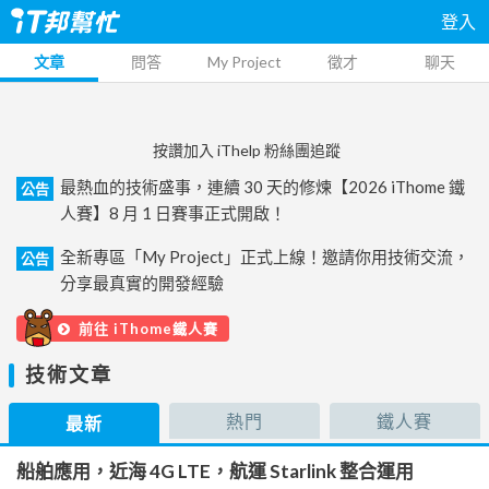
登入
文章
問答
My Project
徵才
聊天
按讚加入 iThelp 粉絲團追蹤
最熱血的技術盛事，連續 30 天的修煉【2026 iThome 鐵
公告
人賽】8 月 1 日賽事正式開啟！
全新專區「My Project」正式上線！邀請你用技術交流，
公告
分享最真實的開發經驗
前往 iThome鐵人賽
技術文章
熱門
鐵人賽
最新
船舶應用，近海 4G LTE，航運 Starlink 整合運用