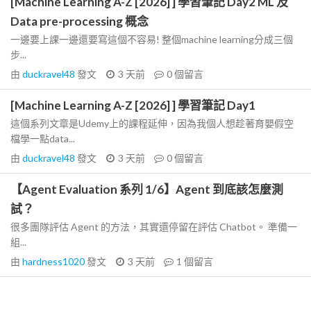
[Machine Learning A-Z [2026] ] 學習筆記 Day2 ML 及
Data pre-processing 概念
一邊要上課一邊還要寫這個不容易! 整個machine learning分成三個
步...
由
duckravel48
發文
3 天前
0
個留言
[Machine Learning A-Z [2026] ] 學習筆記 Day1
這個系列文章是Udemy上的課程延伸，因為我個人想趁著育嬰假空
檔學一點data...
由
duckravel48
發文
3 天前
0
個留言
【Agent Evaluation 系列 1/6】Agent 到底該怎麼測
試？
很多團隊評估 Agent 的方法，其實還停留在評估 Chatbot。 準備一
組...
由
hardness1020
發文
3 天前
1
個留言