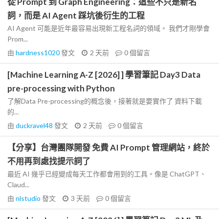
從 Prompt 到 Graph Engineering：這些不只是新名
詞，而是 AI Agent 踩坑後衍生的工程
AI Agent 可能是近年最容易出現新工程名詞的領域。 我們才剛學會
Prom...
由
hardness1020
發文
2 天前
0
個留言
[Machine Learning A-Z [2026] ] 學習筆記 Day3 Data
pre-processing with Python
了解Data Pre-processing的概念後，接著就是要實作了 資料下載
的...
由
duckravel48
發文
2 天前
0
個留言
【分享】台灣團隊開發 免費 AI Prompt 管理網站，終於
不用再到處找提示詞了
最近 AI 幾乎已經變成每天工作都會用到的工具。像是 ChatGPT、
Claud...
由
nlstudio
發文
3 天前
0
個留言