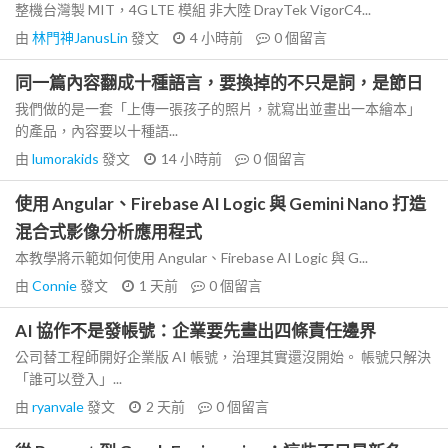
整機台灣製 MIT，4G LTE 模組 非大陸 DrayTek VigorC4...
由
林門神JanusLin
發文
4 小時前
0
個留言
同一篇內容翻成十種語言，要換掉的不只是詞，是節日
我們做的是一套「上傳一張孩子的照片，就寫出並畫出一本繪本」
的產品，內容要以十種語...
由
lumorakids
發文
14 小時前
0
個留言
使用 Angular、Firebase AI Logic 與 Gemini Nano 打造
混合式影像分析應用程式
本教學將示範如何使用 Angular、Firebase AI Logic 與 G...
由
Connie
發文
1 天前
0
個留言
AI 協作不是發帳號：企業要先畫出四條責任邊界
公司替工程師開好企業版 AI 帳號，治理其實還沒開始。 帳號只解決
「誰可以登入」...
由
ryanvale
發文
2 天前
0
個留言