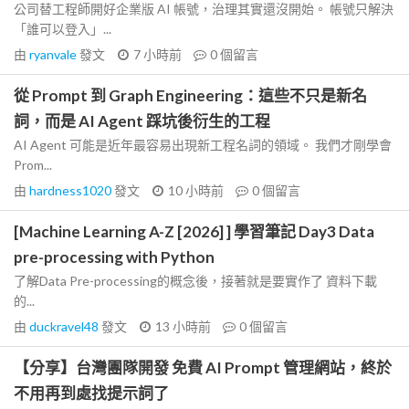
公司替工程師開好企業版 AI 帳號，治理其實還沒開始。 帳號只解決
「誰可以登入」...
由
ryanvale
發文
7 小時前
0
個留言
從 Prompt 到 Graph Engineering：這些不只是新名
詞，而是 AI Agent 踩坑後衍生的工程
AI Agent 可能是近年最容易出現新工程名詞的領域。 我們才剛學會
Prom...
由
hardness1020
發文
10 小時前
0
個留言
[Machine Learning A-Z [2026] ] 學習筆記 Day3 Data
pre-processing with Python
了解Data Pre-processing的概念後，接著就是要實作了 資料下載
的...
由
duckravel48
發文
13 小時前
0
個留言
【分享】台灣團隊開發 免費 AI Prompt 管理網站，終於
不用再到處找提示詞了