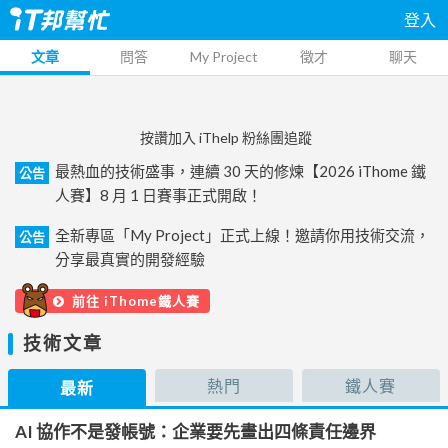
登入
文章
問答
My Project
徵才
聊天
按讚加入 iThelp 粉絲團追蹤
最熱血的技術盛事，連續 30 天的修煉【2026 iThome 鐵
公告
人賽】8 月 1 日賽事正式開啟！
全新專區「My Project」正式上線！邀請你用技術交流，
公告
分享最真實的開發經驗
前往 iThome鐵人賽
技術文章
熱門
鐵人賽
最新
AI 協作不是發帳號：企業要先畫出四條責任邊界