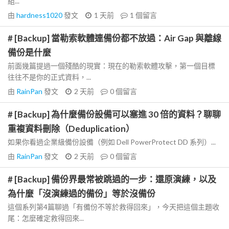
組...
由
hardness1020
發文
1 天前
1
個留言
# [Backup] 當勒索軟體連備份都不放過：Air Gap 與離線
備份是什麼
前面幾篇提過一個殘酷的現實：現在的勒索軟體攻擊，第一個目標
往往不是你的正式資料，...
由
RainPan
發文
2 天前
0
個留言
# [Backup] 為什麼備份設備可以塞進 30 倍的資料？聊聊
重複資料刪除（Deduplication）
如果你看過企業級備份設備（例如 Dell PowerProtect DD 系列）...
由
RainPan
發文
2 天前
0
個留言
# [Backup] 備份界最常被跳過的一步：還原演練，以及
為什麼「沒演練過的備份」等於沒備份
這個系列第4篇聊過「有備份不等於救得回來」，今天把這個主題收
尾：怎麼確定救得回來...