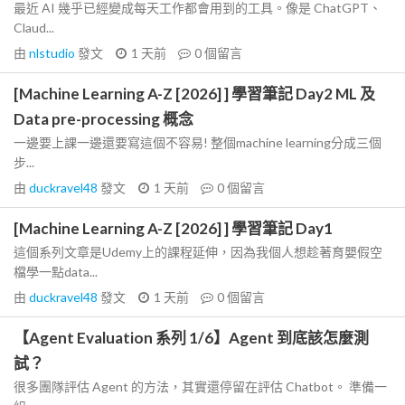
最近 AI 幾乎已經變成每天工作都會用到的工具。像是 ChatGPT、
Claud...
由
nlstudio
發文
1 天前
0
個留言
[Machine Learning A-Z [2026] ] 學習筆記 Day2 ML 及
Data pre-processing 概念
一邊要上課一邊還要寫這個不容易! 整個machine learning分成三個
步...
由
duckravel48
發文
1 天前
0
個留言
[Machine Learning A-Z [2026] ] 學習筆記 Day1
這個系列文章是Udemy上的課程延伸，因為我個人想趁著育嬰假空
檔學一點data...
由
duckravel48
發文
1 天前
0
個留言
【Agent Evaluation 系列 1/6】Agent 到底該怎麼測
試？
很多團隊評估 Agent 的方法，其實還停留在評估 Chatbot。 準備一