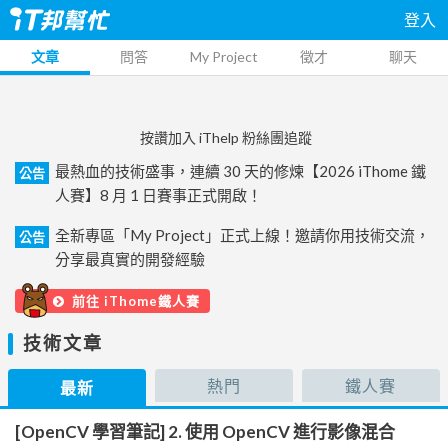
登入
文章
問答
My Project
徵才
聊天
按讚加入 iThelp 粉絲團追蹤
最熱血的技術盛事，連續 30 天的修煉【2026 iThome 鐵
公告
人賽】8 月 1 日賽事正式開啟！
全新專區「My Project」正式上線！邀請你用技術交流，
公告
分享最真實的開發經驗
前往 iThome鐵人賽
技術文章
熱門
鐵人賽
最新
[OpenCV 學習筆記] 2. 使用 OpenCV 進行影像混合