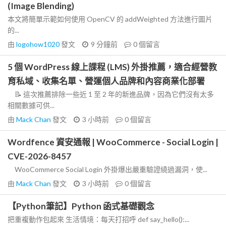
(Image Blending)
本文將簡單示範如何使用 OpenCV 的 addWeighted 方法進行圖片
的...
由
logohow1020
發文
9 分鐘前
0
個留言
5 個 WordPress 線上課程 (LMS) 外掛推薦，適合經營教
育私域、收集名單、營運個人品牌和內容商業化部署
📝 這次推薦排除一些近 1 至 2 年的新進品牌，因為它們沒有太多
相關數據可供...
由
Mack Chan
發文
3 小時前
0
個留言
Wordfence 資安通報 | WooCommerce - Social Login |
CVE-2026-8457
WooCommerce Social Login 外掛爆出嚴重驗證繞過漏洞，使...
由
Mack Chan
發文
3 小時前
0
個留言
【Python筆記】Python 函式基礎觀念
把重複動作包起來 生活情境：每天打招呼 def say_hello():...