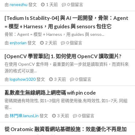
由
reneezhu
發文
1 天前
0
個留言
[Tedium Is Stability-04] 與 AI 一起開發，骨架：Agent
= 模型 + Harness，用 guides 與 sensors 包住它
骨架：Agent = 模型 + Harness，用 guides 與 senso...
由
enjtorian
發文
2 天前
0
個留言
[OpenCV 學習筆記] 1. 如何使用 OpenCV 讀取圖片?
在使用 OpenCV 套件時，最重要的第一步就是讀取資料，而資料來
源的格式可以是...
由
logohow1020
發文
3 天前
0
個留言
亂數產生無線網路上網密碼 wifi pin code
密碼開通有時效性, 如1~3個月 密碼使用後,有時效性, 如1~7天. 同組
密...
由
林門神JanusLin
發文
3 天前
0
個留言
從 Oratomic 融資看網站基礎設施：效能優化不再是加