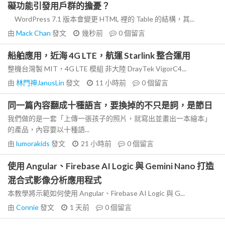
礙功能引發用戶群的擔憂？
WordPress 7.1 版本會變更 HTML 裡的 Table 的結構，其...
由
Mack Chan
發文
幾秒前
0
個留言
船舶應用，近海 4G LTE，航運 Starlink 整合運用
整機台灣製 MIT，4G LTE 模組 非大陸 DrayTek VigorC4...
由
林門神JanusLin
發文
11 小時前
0
個留言
同一篇內容翻成十種語言，要換掉的不只是詞，是節日
我們做的是一套「上傳一張孩子的照片，就寫出並畫出一本繪本」
的產品，內容要以十種語...
由
lumorakids
發文
21 小時前
0
個留言
使用 Angular、Firebase AI Logic 與 Gemini Nano 打造
混合式影像分析應用程式
本教學將示範如何使用 Angular、Firebase AI Logic 與 G...
由
Connie
發文
1 天前
0
個留言