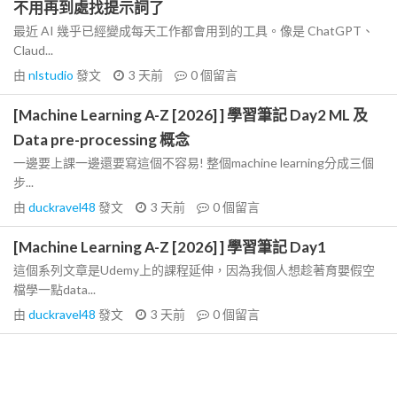
不用再到處找提示詞了
最近 AI 幾乎已經變成每天工作都會用到的工具。像是 ChatGPT、
Claud...
由
nlstudio
發文
3 天前
0
個留言
[Machine Learning A-Z [2026] ] 學習筆記 Day2 ML 及
Data pre-processing 概念
一邊要上課一邊還要寫這個不容易! 整個machine learning分成三個
步...
由
duckravel48
發文
3 天前
0
個留言
[Machine Learning A-Z [2026] ] 學習筆記 Day1
這個系列文章是Udemy上的課程延伸，因為我個人想趁著育嬰假空
檔學一點data...
由
duckravel48
發文
3 天前
0
個留言