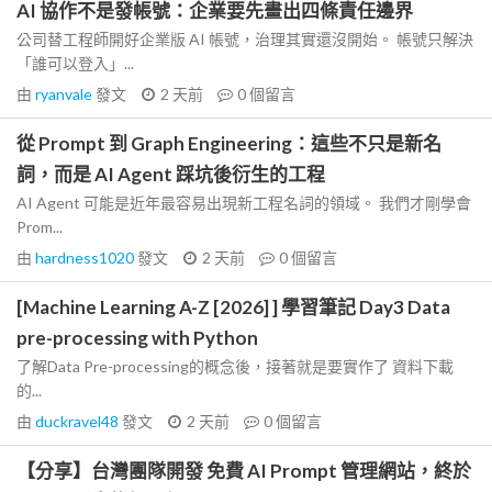
AI 協作不是發帳號：企業要先畫出四條責任邊界
公司替工程師開好企業版 AI 帳號，治理其實還沒開始。 帳號只解決
「誰可以登入」...
由
ryanvale
發文
2 天前
0
個留言
從 Prompt 到 Graph Engineering：這些不只是新名
詞，而是 AI Agent 踩坑後衍生的工程
AI Agent 可能是近年最容易出現新工程名詞的領域。 我們才剛學會
Prom...
由
hardness1020
發文
2 天前
0
個留言
[Machine Learning A-Z [2026] ] 學習筆記 Day3 Data
pre-processing with Python
了解Data Pre-processing的概念後，接著就是要實作了 資料下載
的...
由
duckravel48
發文
2 天前
0
個留言
【分享】台灣團隊開發 免費 AI Prompt 管理網站，終於