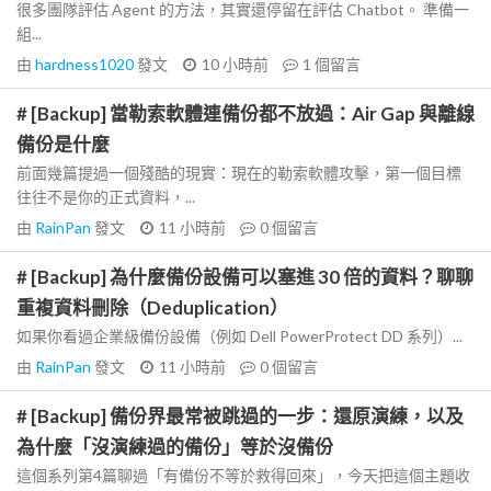
很多團隊評估 Agent 的方法，其實還停留在評估 Chatbot。 準備一
組...
由
hardness1020
發文
10 小時前
1
個留言
# [Backup] 當勒索軟體連備份都不放過：Air Gap 與離線
備份是什麼
前面幾篇提過一個殘酷的現實：現在的勒索軟體攻擊，第一個目標
往往不是你的正式資料，...
由
RainPan
發文
11 小時前
0
個留言
# [Backup] 為什麼備份設備可以塞進 30 倍的資料？聊聊
重複資料刪除（Deduplication）
如果你看過企業級備份設備（例如 Dell PowerProtect DD 系列）...
由
RainPan
發文
11 小時前
0
個留言
# [Backup] 備份界最常被跳過的一步：還原演練，以及
為什麼「沒演練過的備份」等於沒備份
這個系列第4篇聊過「有備份不等於救得回來」，今天把這個主題收