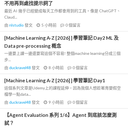
不用再到處找提示詞了
最近 AI 幾乎已經變成每天工作都會用到的工具。像是 ChatGPT、
Claud...
由
nlstudio
發文
5 小時前
0
個留言
[Machine Learning A-Z [2026] ] 學習筆記 Day2 ML 及
Data pre-processing 概念
一邊要上課一邊還要寫這個不容易! 整個machine learning分成三個
步...
由
duckravel48
發文
8 小時前
0
個留言
[Machine Learning A-Z [2026] ] 學習筆記 Day1
這個系列文章是Udemy上的課程延伸，因為我個人想趁著育嬰假空
檔學一點data...
由
duckravel48
發文
9 小時前
0
個留言
【Agent Evaluation 系列 1/6】Agent 到底該怎麼測
試？