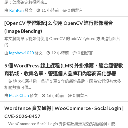
尾：怎麼確定救得回來...
由
RainPan
發文
11 小時前
0
個留言
[OpenCV 學習筆記] 2. 使用 OpenCV 進行影像混合
(Image Blending)
本文將簡單示範如何使用 OpenCV 的 addWeighted 方法進行圖片
的...
由
logohow1020
發文
12 小時前
0
個留言
5 個 WordPress 線上課程 (LMS) 外掛推薦，適合經營教
育私域、收集名單、營運個人品牌和內容商業化部署
📝 這次推薦排除一些近 1 至 2 年的新進品牌，因為它們沒有太多
相關數據可供...
由
Mack Chan
發文
16 小時前
0
個留言
Wordfence 資安通報 | WooCommerce - Social Login |
CVE-2026-8457
WooCommerce Social Login 外掛爆出嚴重驗證繞過漏洞，使...