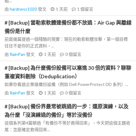
組...
由
hardness1020
發文
1 天前
1
個留言
# [Backup] 當勒索軟體連備份都不放過：Air Gap 與離線
備份是什麼
前面幾篇提過一個殘酷的現實：現在的勒索軟體攻擊，第一個目標
往往不是你的正式資料，...
由
RainPan
發文
1 天前
0
個留言
# [Backup] 為什麼備份設備可以塞進 30 倍的資料？聊聊
重複資料刪除（Deduplication）
如果你看過企業級備份設備（例如 Dell PowerProtect DD 系列）...
由
RainPan
發文
1 天前
0
個留言
# [Backup] 備份界最常被跳過的一步：還原演練，以及
為什麼「沒演練過的備份」等於沒備份
這個系列第4篇聊過「有備份不等於救得回來」，今天把這個主題收
尾：怎麼確定救得回來...