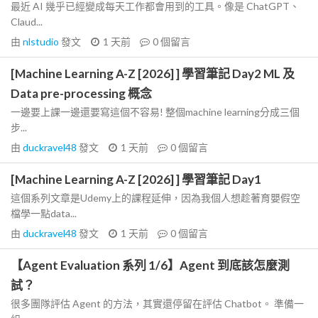
最近 AI 幾乎已經變成每天工作都會用到的工具。像是 ChatGPT、
Claud...
由
nlstudio
發文
1 天前
0
個留言
[Machine Learning A-Z [2026] ] 學習筆記 Day2 ML 及
Data pre-processing 概念
一邊要上課一邊還要寫這個不容易! 整個machine learning分成三個
步...
由
duckravel48
發文
1 天前
0
個留言
[Machine Learning A-Z [2026] ] 學習筆記 Day1
這個系列文章是Udemy上的課程延伸，因為我個人想趁著育嬰假空
檔學一點data...
由
duckravel48
發文
1 天前
0
個留言
【Agent Evaluation 系列 1/6】Agent 到底該怎麼測
試？
很多團隊評估 Agent 的方法，其實還停留在評估 Chatbot。 準備一