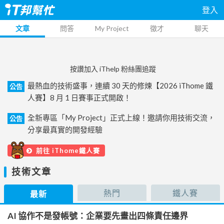
登入
文章
問答
My Project
徵才
聊天
按讚加入 iThelp 粉絲團追蹤
最熱血的技術盛事，連續 30 天的修煉【2026 iThome 鐵
公告
人賽】8 月 1 日賽事正式開啟！
全新專區「My Project」正式上線！邀請你用技術交流，
公告
分享最真實的開發經驗
前往 iThome鐵人賽
技術文章
熱門
鐵人賽
最新
AI 協作不是發帳號：企業要先畫出四條責任邊界