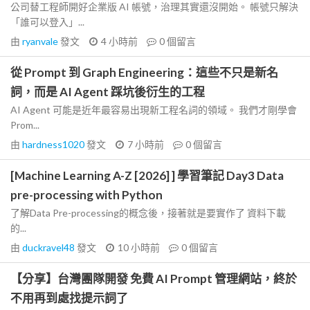
公司替工程師開好企業版 AI 帳號，治理其實還沒開始。 帳號只解決
「誰可以登入」...
由
ryanvale
發文
4 小時前
0
個留言
從 Prompt 到 Graph Engineering：這些不只是新名
詞，而是 AI Agent 踩坑後衍生的工程
AI Agent 可能是近年最容易出現新工程名詞的領域。 我們才剛學會
Prom...
由
hardness1020
發文
7 小時前
0
個留言
[Machine Learning A-Z [2026] ] 學習筆記 Day3 Data
pre-processing with Python
了解Data Pre-processing的概念後，接著就是要實作了 資料下載
的...
由
duckravel48
發文
10 小時前
0
個留言
【分享】台灣團隊開發 免費 AI Prompt 管理網站，終於
不用再到處找提示詞了