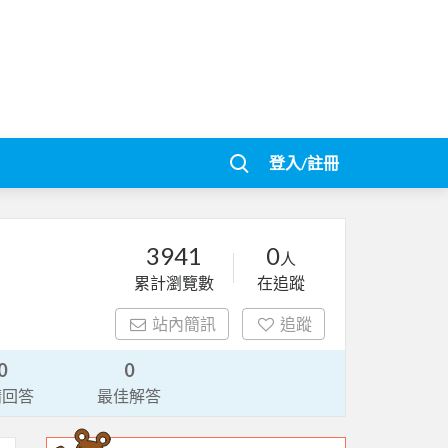
登入/註冊
3941
0
人
累計瀏覽數
在追蹤
站內簡訊
追蹤
0
0
請回答
最佳解答