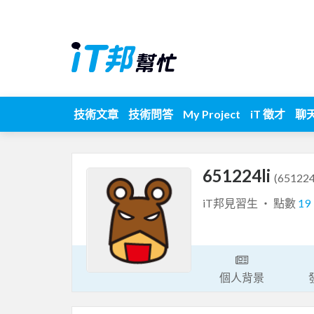
技術文章
技術問答
My Project
iT 徵才
聊
651224li
(651224
iT邦見習生 ‧ 點數
19
個人背景