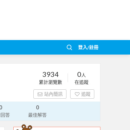
登入/註冊
3934
0
人
累計瀏覽數
在追蹤
站內簡訊
追蹤
0
0
請回答
最佳解答