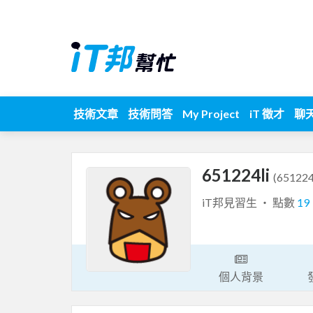
技術文章
技術問答
My Project
iT 徵才
聊
651224li
(651224
iT邦見習生 ‧ 點數
19
個人背景