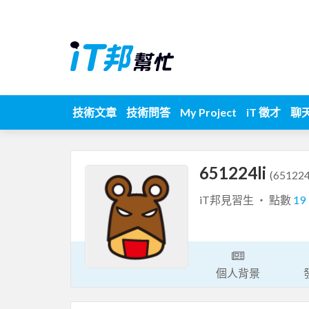
技術文章
技術問答
My Project
iT 徵才
聊
651224li
(651224
iT邦見習生 ‧ 點數
19
個人背景