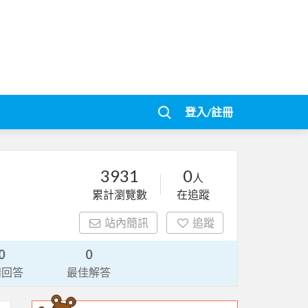
登入/註冊
3931
0
人
累計瀏覽數
在追蹤
站內簡訊
追蹤
0
0
請回答
最佳解答