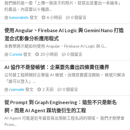
我們做的是一套「上傳一張孩子的照片，就寫出並畫出一本繪本」
的產品，內容要以十種語...
由
lumorakids
發文
6 小時前
0
個留言
使用 Angular、Firebase AI Logic 與 Gemini Nano 打造
混合式影像分析應用程式
本教學將示範如何使用 Angular、Firebase AI Logic 與 G...
由
Connie
發文
20 小時前
0
個留言
AI 協作不是發帳號：企業要先畫出四條責任邊界
公司替工程師開好企業版 AI 帳號，治理其實還沒開始。 帳號只解決
「誰可以登入」...
由
ryanvale
發文
2 天前
0
個留言
從 Prompt 到 Graph Engineering：這些不只是新名
詞，而是 AI Agent 踩坑後衍生的工程
AI Agent 可能是近年最容易出現新工程名詞的領域。 我們才剛學會
Prom...