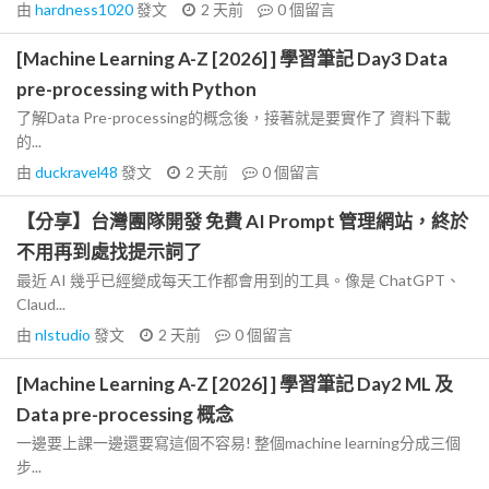
由
hardness1020
發文
2 天前
0
個留言
[Machine Learning A-Z [2026] ] 學習筆記 Day3 Data
pre-processing with Python
了解Data Pre-processing的概念後，接著就是要實作了 資料下載
的...
由
duckravel48
發文
2 天前
0
個留言
【分享】台灣團隊開發 免費 AI Prompt 管理網站，終於
不用再到處找提示詞了
最近 AI 幾乎已經變成每天工作都會用到的工具。像是 ChatGPT、
Claud...
由
nlstudio
發文
2 天前
0
個留言
[Machine Learning A-Z [2026] ] 學習筆記 Day2 ML 及
Data pre-processing 概念
一邊要上課一邊還要寫這個不容易! 整個machine learning分成三個
步...