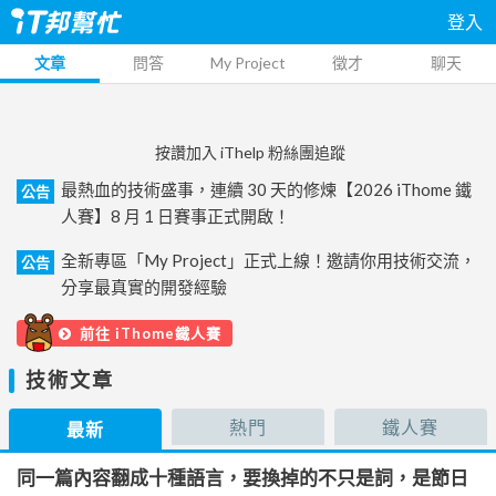
登入
文章
問答
My Project
徵才
聊天
按讚加入 iThelp 粉絲團追蹤
最熱血的技術盛事，連續 30 天的修煉【2026 iThome 鐵
公告
人賽】8 月 1 日賽事正式開啟！
全新專區「My Project」正式上線！邀請你用技術交流，
公告
分享最真實的開發經驗
前往 iThome鐵人賽
技術文章
熱門
鐵人賽
最新
同一篇內容翻成十種語言，要換掉的不只是詞，是節日