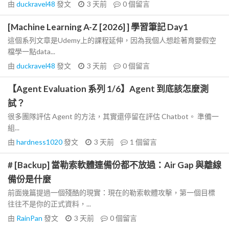
由
duckravel48
發文
3 天前
0
個留言
[Machine Learning A-Z [2026] ] 學習筆記 Day1
這個系列文章是Udemy上的課程延伸，因為我個人想趁著育嬰假空
檔學一點data...
由
duckravel48
發文
3 天前
0
個留言
【Agent Evaluation 系列 1/6】Agent 到底該怎麼測
試？
很多團隊評估 Agent 的方法，其實還停留在評估 Chatbot。 準備一
組...
由
hardness1020
發文
3 天前
1
個留言
# [Backup] 當勒索軟體連備份都不放過：Air Gap 與離線
備份是什麼
前面幾篇提過一個殘酷的現實：現在的勒索軟體攻擊，第一個目標
往往不是你的正式資料，...
由
RainPan
發文
3 天前
0
個留言