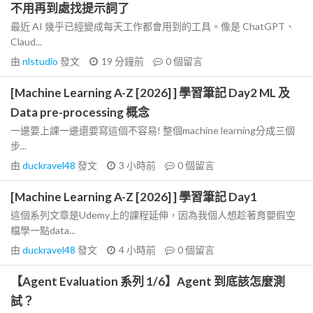
不用再到處找提示詞了
最近 AI 幾乎已經變成每天工作都會用到的工具。像是 ChatGPT、
Claud...
由
nlstudio
發文
19 分鐘前
0
個留言
[Machine Learning A-Z [2026] ] 學習筆記 Day2 ML 及
Data pre-processing 概念
一邊要上課一邊還要寫這個不容易! 整個machine learning分成三個
步...
由
duckravel48
發文
3 小時前
0
個留言
[Machine Learning A-Z [2026] ] 學習筆記 Day1
這個系列文章是Udemy上的課程延伸，因為我個人想趁著育嬰假空
檔學一點data...
由
duckravel48
發文
4 小時前
0
個留言
【Agent Evaluation 系列 1/6】Agent 到底該怎麼測
試？