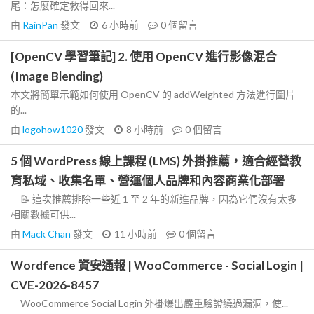
尾：怎麼確定救得回來...
由
RainPan
發文
6 小時前
0
個留言
[OpenCV 學習筆記] 2. 使用 OpenCV 進行影像混合
(Image Blending)
本文將簡單示範如何使用 OpenCV 的 addWeighted 方法進行圖片
的...
由
logohow1020
發文
8 小時前
0
個留言
5 個 WordPress 線上課程 (LMS) 外掛推薦，適合經營教
育私域、收集名單、營運個人品牌和內容商業化部署
📝 這次推薦排除一些近 1 至 2 年的新進品牌，因為它們沒有太多
相關數據可供...
由
Mack Chan
發文
11 小時前
0
個留言
Wordfence 資安通報 | WooCommerce - Social Login |
CVE-2026-8457
WooCommerce Social Login 外掛爆出嚴重驗證繞過漏洞，使...