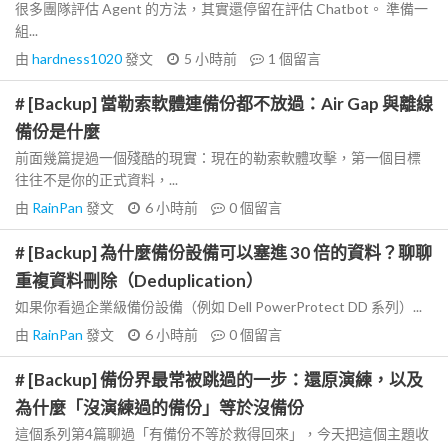
很多團隊評估 Agent 的方法，其實還停留在評估 Chatbot。 準備一
組...
由
hardness1020
發文
5 小時前
1
個留言
# [Backup] 當勒索軟體連備份都不放過：Air Gap 與離線
備份是什麼
前面幾篇提過一個殘酷的現實：現在的勒索軟體攻擊，第一個目標
往往不是你的正式資料，...
由
RainPan
發文
6 小時前
0
個留言
# [Backup] 為什麼備份設備可以塞進 30 倍的資料？聊聊
重複資料刪除（Deduplication）
如果你看過企業級備份設備（例如 Dell PowerProtect DD 系列）...
由
RainPan
發文
6 小時前
0
個留言
# [Backup] 備份界最常被跳過的一步：還原演練，以及
為什麼「沒演練過的備份」等於沒備份
這個系列第4篇聊過「有備份不等於救得回來」，今天把這個主題收