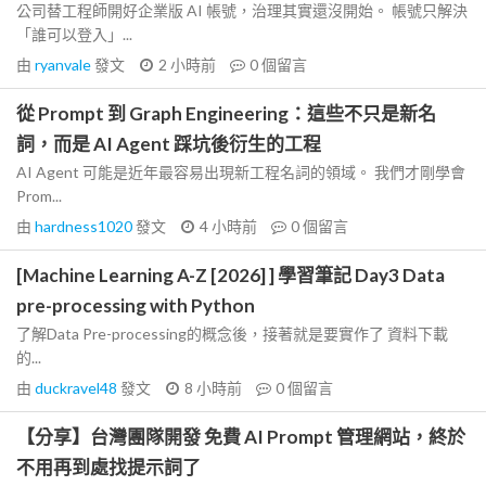
公司替工程師開好企業版 AI 帳號，治理其實還沒開始。 帳號只解決
「誰可以登入」...
由
ryanvale
發文
2 小時前
0
個留言
從 Prompt 到 Graph Engineering：這些不只是新名
詞，而是 AI Agent 踩坑後衍生的工程
AI Agent 可能是近年最容易出現新工程名詞的領域。 我們才剛學會
Prom...
由
hardness1020
發文
4 小時前
0
個留言
[Machine Learning A-Z [2026] ] 學習筆記 Day3 Data
pre-processing with Python
了解Data Pre-processing的概念後，接著就是要實作了 資料下載
的...
由
duckravel48
發文
8 小時前
0
個留言
【分享】台灣團隊開發 免費 AI Prompt 管理網站，終於
不用再到處找提示詞了