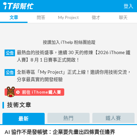
登入
文章
問答
My Project
徵才
聊天
按讚加入 iThelp 粉絲團追蹤
最熱血的技術盛事，連續 30 天的修煉【2026 iThome 鐵
公告
人賽】8 月 1 日賽事正式開啟！
全新專區「My Project」正式上線！邀請你用技術交流，
公告
分享最真實的開發經驗
前往 iThome鐵人賽
技術文章
熱門
鐵人賽
最新
AI 協作不是發帳號：企業要先畫出四條責任邊界