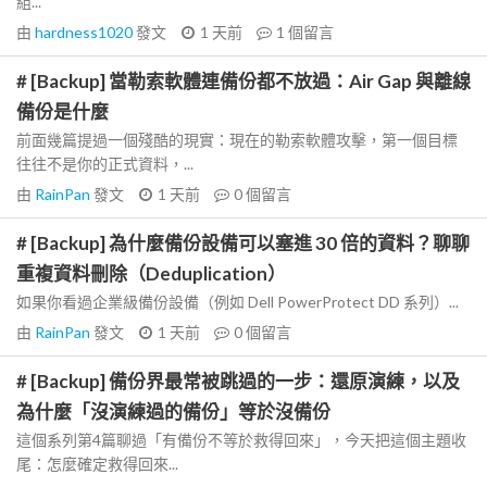
組...
由
hardness1020
發文
1 天前
1
個留言
# [Backup] 當勒索軟體連備份都不放過：Air Gap 與離線
備份是什麼
前面幾篇提過一個殘酷的現實：現在的勒索軟體攻擊，第一個目標
往往不是你的正式資料，...
由
RainPan
發文
1 天前
0
個留言
# [Backup] 為什麼備份設備可以塞進 30 倍的資料？聊聊
重複資料刪除（Deduplication）
如果你看過企業級備份設備（例如 Dell PowerProtect DD 系列）...
由
RainPan
發文
1 天前
0
個留言
# [Backup] 備份界最常被跳過的一步：還原演練，以及
為什麼「沒演練過的備份」等於沒備份
這個系列第4篇聊過「有備份不等於救得回來」，今天把這個主題收
尾：怎麼確定救得回來...