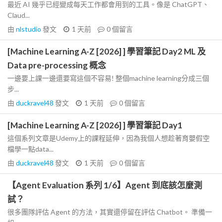
最近 AI 幾乎已經變成每天工作都會用到的工具。像是 ChatGPT、
Claud...
由
nlstudio
發文
1 天前
0
個留言
[Machine Learning A-Z [2026] ] 學習筆記 Day2 ML 及
Data pre-processing 概念
一邊要上課一邊還要寫這個不容易! 整個machine learning分成三個
步...
由
duckravel48
發文
1 天前
0
個留言
[Machine Learning A-Z [2026] ] 學習筆記 Day1
這個系列文章是Udemy上的課程延伸，因為我個人想趁著育嬰假空
檔學一點data...
由
duckravel48
發文
1 天前
0
個留言
【Agent Evaluation 系列 1/6】Agent 到底該怎麼測
試？
很多團隊評估 Agent 的方法，其實還停留在評估 Chatbot。 準備一