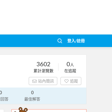
登入/註冊
3602
0
人
累計瀏覽數
在追蹤
站內簡訊
追蹤
0
0
請回答
最佳解答