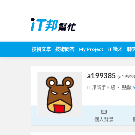
技術文章
技術問答
My Project
iT 徵才
聊
a199385
(a19938
iT邦新手 5 級 ‧ 點數
個人背景