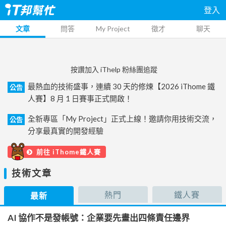
登入
文章
問答
My Project
徵才
聊天
按讚加入 iThelp 粉絲團追蹤
最熱血的技術盛事，連續 30 天的修煉【2026 iThome 鐵
公告
人賽】8 月 1 日賽事正式開啟！
全新專區「My Project」正式上線！邀請你用技術交流，
公告
分享最真實的開發經驗
前往 iThome鐵人賽
技術文章
熱門
鐵人賽
最新
AI 協作不是發帳號：企業要先畫出四條責任邊界