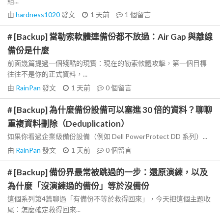
組...
由
hardness1020
發文
1 天前
1
個留言
# [Backup] 當勒索軟體連備份都不放過：Air Gap 與離線
備份是什麼
前面幾篇提過一個殘酷的現實：現在的勒索軟體攻擊，第一個目標
往往不是你的正式資料，...
由
RainPan
發文
1 天前
0
個留言
# [Backup] 為什麼備份設備可以塞進 30 倍的資料？聊聊
重複資料刪除（Deduplication）
如果你看過企業級備份設備（例如 Dell PowerProtect DD 系列）...
由
RainPan
發文
1 天前
0
個留言
# [Backup] 備份界最常被跳過的一步：還原演練，以及
為什麼「沒演練過的備份」等於沒備份
這個系列第4篇聊過「有備份不等於救得回來」，今天把這個主題收
尾：怎麼確定救得回來...