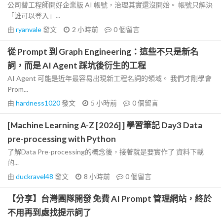
公司替工程師開好企業版 AI 帳號，治理其實還沒開始。 帳號只解決
「誰可以登入」...
由
ryanvale
發文
2 小時前
0
個留言
從 Prompt 到 Graph Engineering：這些不只是新名
詞，而是 AI Agent 踩坑後衍生的工程
AI Agent 可能是近年最容易出現新工程名詞的領域。 我們才剛學會
Prom...
由
hardness1020
發文
5 小時前
0
個留言
[Machine Learning A-Z [2026] ] 學習筆記 Day3 Data
pre-processing with Python
了解Data Pre-processing的概念後，接著就是要實作了 資料下載
的...
由
duckravel48
發文
8 小時前
0
個留言
【分享】台灣團隊開發 免費 AI Prompt 管理網站，終於
不用再到處找提示詞了