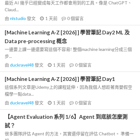
最近 AI 幾乎已經變成每天工作都會用到的工具。像是 ChatGPT、
Claud...
由
nlstudio
發文
1 天前
0
個留言
[Machine Learning A-Z [2026] ] 學習筆記 Day2 ML 及
Data pre-processing 概念
一邊要上課一邊還要寫這個不容易! 整個machine learning分成三個
步...
由
duckravel48
發文
1 天前
0
個留言
[Machine Learning A-Z [2026] ] 學習筆記 Day1
這個系列文章是Udemy上的課程延伸，因為我個人想趁著育嬰假空
檔學一點data...
由
duckravel48
發文
1 天前
0
個留言
【Agent Evaluation 系列 1/6】Agent 到底該怎麼測
試？
很多團隊評估 Agent 的方法，其實還停留在評估 Chatbot。 準備一