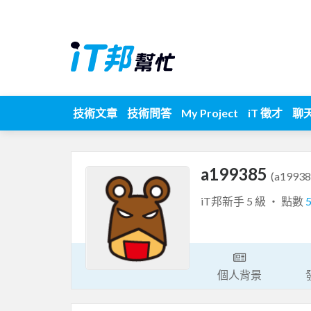
技術文章
技術問答
My Project
iT 徵才
聊
a199385
(a19938
iT邦新手 5 級 ‧ 點數
個人背景