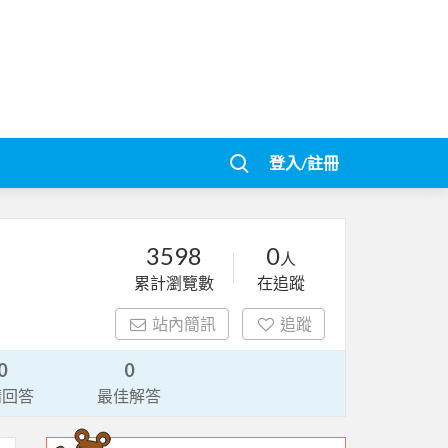
登入/註冊
3598
0
人
累計瀏覽數
在追蹤
站內簡訊
追蹤
0
0
請回答
最佳解答