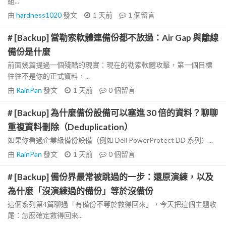
組...
由
hardness1020
發文
1 天前
1
個留言
# [Backup] 當勒索軟體連備份都不放過：Air Gap 與離線
備份是什麼
前面幾篇提過一個殘酷的現實：現在的勒索軟體攻擊，第一個目標
往往不是你的正式資料，...
由
RainPan
發文
1 天前
0
個留言
# [Backup] 為什麼備份設備可以塞進 30 倍的資料？聊聊
重複資料刪除（Deduplication）
如果你看過企業級備份設備（例如 Dell PowerProtect DD 系列）...
由
RainPan
發文
1 天前
0
個留言
# [Backup] 備份界最常被跳過的一步：還原演練，以及
為什麼「沒演練過的備份」等於沒備份
這個系列第4篇聊過「有備份不等於救得回來」，今天把這個主題收
尾：怎麼確定救得回來...