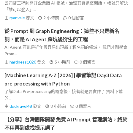
公司替工程師開好企業版 AI 帳號，治理其實還沒開始。 帳號只解決
「誰可以登入」...
由
ryanvale
發文
2 小時前
0
個留言
從 Prompt 到 Graph Engineering：這些不只是新名
詞，而是 AI Agent 踩坑後衍生的工程
AI Agent 可能是近年最容易出現新工程名詞的領域。 我們才剛學會
Prom...
由
hardness1020
發文
5 小時前
0
個留言
[Machine Learning A-Z [2026] ] 學習筆記 Day3 Data
pre-processing with Python
了解Data Pre-processing的概念後，接著就是要實作了 資料下載
的...
由
duckravel48
發文
8 小時前
0
個留言
【分享】台灣團隊開發 免費 AI Prompt 管理網站，終於
不用再到處找提示詞了