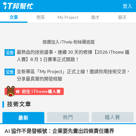
登入
文章
問答
My Project
徵才
聊天
按讚加入 iThelp 粉絲團追蹤
最熱血的技術盛事，連續 30 天的修煉【2026 iThome 鐵
公告
人賽】8 月 1 日賽事正式開啟！
全新專區「My Project」正式上線！邀請你用技術交流，
公告
分享最真實的開發經驗
前往 iThome鐵人賽
技術文章
熱門
鐵人賽
最新
AI 協作不是發帳號：企業要先畫出四條責任邊界