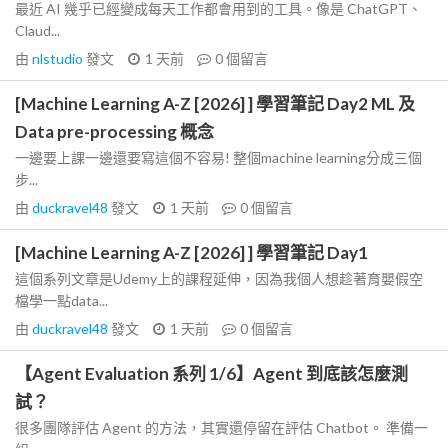
最近 AI 幾乎已經變成每天工作都會用到的工具。像是 ChatGPT、
Claud...
由
nlstudio
發文
1 天前
0
個留言
[Machine Learning A-Z [2026] ] 學習筆記 Day2 ML 及
Data pre-processing 概念
一邊要上課一邊還要寫這個不容易! 整個machine learning分成三個
步...
由
duckravel48
發文
1 天前
0
個留言
[Machine Learning A-Z [2026] ] 學習筆記 Day1
這個系列文章是Udemy上的課程延伸，因為我個人想趁著育嬰假空
檔學一點data...
由
duckravel48
發文
1 天前
0
個留言
【Agent Evaluation 系列 1/6】Agent 到底該怎麼測
試？
很多團隊評估 Agent 的方法，其實還停留在評估 Chatbot。 準備一