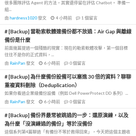
很多團隊評估 Agent 的方法，其實還停留在評估 Chatbot。 準備一
組...
由
hardness1020
發文
4 小時前
1
個留言
# [Backup] 當勒索軟體連備份都不放過：Air Gap 與離線
備份是什麼
前面幾篇提過一個殘酷的現實：現在的勒索軟體攻擊，第一個目標
往往不是你的正式資料，...
由
RainPan
發文
6 小時前
0
個留言
# [Backup] 為什麼備份設備可以塞進 30 倍的資料？聊聊
重複資料刪除（Deduplication）
如果你看過企業級備份設備（例如 Dell PowerProtect DD 系列）...
由
RainPan
發文
6 小時前
0
個留言
# [Backup] 備份界最常被跳過的一步：還原演練，以及
為什麼「沒演練過的備份」等於沒備份
這個系列第4篇聊過「有備份不等於救得回來」，今天把這個主題收