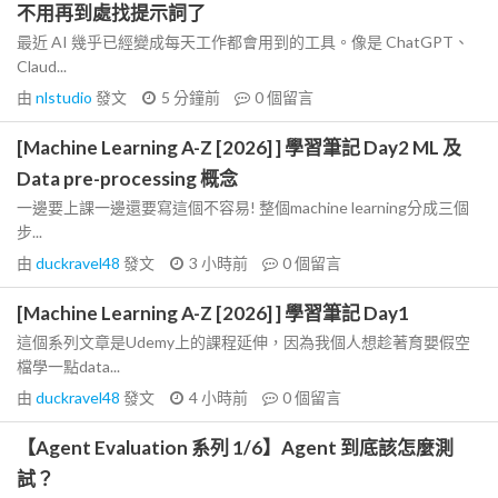
不用再到處找提示詞了
最近 AI 幾乎已經變成每天工作都會用到的工具。像是 ChatGPT、
Claud...
由
nlstudio
發文
5 分鐘前
0
個留言
[Machine Learning A-Z [2026] ] 學習筆記 Day2 ML 及
Data pre-processing 概念
一邊要上課一邊還要寫這個不容易! 整個machine learning分成三個
步...
由
duckravel48
發文
3 小時前
0
個留言
[Machine Learning A-Z [2026] ] 學習筆記 Day1
這個系列文章是Udemy上的課程延伸，因為我個人想趁著育嬰假空
檔學一點data...
由
duckravel48
發文
4 小時前
0
個留言
【Agent Evaluation 系列 1/6】Agent 到底該怎麼測
試？