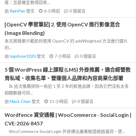
尾：怎麼確定救得回來...
由
RainPan
發文
6 小時前
0
個留言
[OpenCV 學習筆記] 2. 使用 OpenCV 進行影像混合
(Image Blending)
本文將簡單示範如何使用 OpenCV 的 addWeighted 方法進行圖片
的...
由
logohow1020
發文
7 小時前
0
個留言
5 個 WordPress 線上課程 (LMS) 外掛推薦，適合經營教
育私域、收集名單、營運個人品牌和內容商業化部署
📝 這次推薦排除一些近 1 至 2 年的新進品牌，因為它們沒有太多
相關數據可供...
由
Mack Chan
發文
11 小時前
0
個留言
Wordfence 資安通報 | WooCommerce - Social Login |
CVE-2026-8457
WooCommerce Social Login 外掛爆出嚴重驗證繞過漏洞，使...