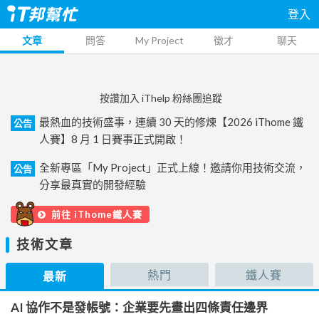
登入
文章
問答
My Project
徵才
聊天
按讚加入 iThelp 粉絲團追蹤
最熱血的技術盛事，連續 30 天的修煉【2026 iThome 鐵
公告
人賽】8 月 1 日賽事正式開啟！
全新專區「My Project」正式上線！邀請你用技術交流，
公告
分享最真實的開發經驗
前往 iThome鐵人賽
技術文章
熱門
鐵人賽
最新
AI 協作不是發帳號：企業要先畫出四條責任邊界