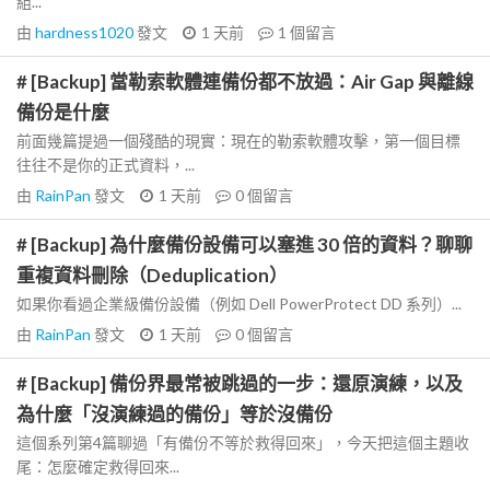
組...
由
hardness1020
發文
1 天前
1
個留言
# [Backup] 當勒索軟體連備份都不放過：Air Gap 與離線
備份是什麼
前面幾篇提過一個殘酷的現實：現在的勒索軟體攻擊，第一個目標
往往不是你的正式資料，...
由
RainPan
發文
1 天前
0
個留言
# [Backup] 為什麼備份設備可以塞進 30 倍的資料？聊聊
重複資料刪除（Deduplication）
如果你看過企業級備份設備（例如 Dell PowerProtect DD 系列）...
由
RainPan
發文
1 天前
0
個留言
# [Backup] 備份界最常被跳過的一步：還原演練，以及
為什麼「沒演練過的備份」等於沒備份
這個系列第4篇聊過「有備份不等於救得回來」，今天把這個主題收
尾：怎麼確定救得回來...