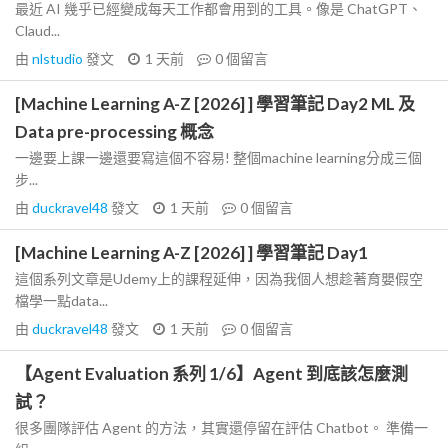
最近 AI 幾乎已經變成每天工作都會用到的工具。像是 ChatGPT、
Claud...
由
nlstudio
發文
1 天前
0
個留言
[Machine Learning A-Z [2026] ] 學習筆記 Day2 ML 及
Data pre-processing 概念
一邊要上課一邊還要寫這個不容易! 整個machine learning分成三個
步...
由
duckravel48
發文
1 天前
0
個留言
[Machine Learning A-Z [2026] ] 學習筆記 Day1
這個系列文章是Udemy上的課程延伸，因為我個人想趁著育嬰假空
檔學一點data...
由
duckravel48
發文
1 天前
0
個留言
【Agent Evaluation 系列 1/6】Agent 到底該怎麼測
試？
很多團隊評估 Agent 的方法，其實還停留在評估 Chatbot。 準備一