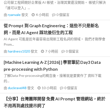
公司替工程師開好企業版 AI 帳號，治理其實還沒開始。 帳號只解決
「誰可以登入」...
由
ryanvale
發文
4 小時前
0
個留言
從 Prompt 到 Graph Engineering：這些不只是新名
詞，而是 AI Agent 踩坑後衍生的工程
AI Agent 可能是近年最容易出現新工程名詞的領域。 我們才剛學會
Prom...
由
hardness1020
發文
7 小時前
0
個留言
[Machine Learning A-Z [2026] ] 學習筆記 Day3 Data
pre-processing with Python
了解Data Pre-processing的概念後，接著就是要實作了 資料下載
的...
由
duckravel48
發文
10 小時前
0
個留言
【分享】台灣團隊開發 免費 AI Prompt 管理網站，終於
不用再到處找提示詞了