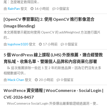
尾：怎麼確定救得回來...
由
RainPan
發文
16 小時前
0
個留言
[OpenCV 學習筆記] 2. 使用 OpenCV 進行影像混合
(Image Blending)
本文將簡單示範如何使用 OpenCV 的 addWeighted 方法進行圖片
的...
由
logohow1020
發文
17 小時前
0
個留言
5 個 WordPress 線上課程 (LMS) 外掛推薦，適合經營教
育私域、收集名單、營運個人品牌和內容商業化部署
📝 這次推薦排除一些近 1 至 2 年的新進品牌，因為它們沒有太多
相關數據可供...
由
Mack Chan
發文
20 小時前
0
個留言
Wordfence 資安通報 | WooCommerce - Social Login |
CVE-2026-8457
WooCommerce Social Login 外掛爆出嚴重驗證繞過漏洞，使...