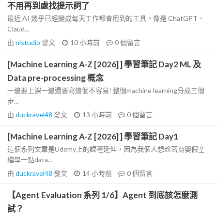
不用再到處找提示詞了
最近 AI 幾乎已經變成每天工作都會用到的工具。像是 ChatGPT、
Claud...
由
nlstudio
發文
10 小時前
0
個留言
[Machine Learning A-Z [2026] ] 學習筆記 Day2 ML 及
Data pre-processing 概念
一邊要上課一邊還要寫這個不容易! 整個machine learning分成三個
步...
由
duckravel48
發文
13 小時前
0
個留言
[Machine Learning A-Z [2026] ] 學習筆記 Day1
這個系列文章是Udemy上的課程延伸，因為我個人想趁著育嬰假空
檔學一點data...
由
duckravel48
發文
14 小時前
0
個留言
【Agent Evaluation 系列 1/6】Agent 到底該怎麼測
試？