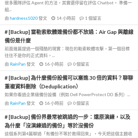
很多團隊評估 Agent 的方法，其實還停留在評估 Chatbot。 準備一
組...
由
hardness1020
發文
14 小時前
1
個留言
# [Backup] 當勒索軟體連備份都不放過：Air Gap 與離線
備份是什麼
前面幾篇提過一個殘酷的現實：現在的勒索軟體攻擊，第一個目標
往往不是你的正式資料，...
由
RainPan
發文
16 小時前
0
個留言
# [Backup] 為什麼備份設備可以塞進 30 倍的資料？聊聊
重複資料刪除（Deduplication）
如果你看過企業級備份設備（例如 Dell PowerProtect DD 系列）...
由
RainPan
發文
16 小時前
0
個留言
# [Backup] 備份界最常被跳過的一步：還原演練，以及
為什麼「沒演練過的備份」等於沒備份
這個系列第4篇聊過「有備份不等於救得回來」，今天把這個主題收