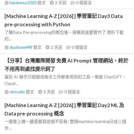
由
hardness1020
發文
2 天前
0
個留言
[Machine Learning A-Z [2026] ] 學習筆記 Day3 Data
pre-processing with Python
了解Data Pre-processing的概念後，接著就是要實作了 資料下載
的...
由
duckravel48
發文
2 天前
0
個留言
【分享】台灣團隊開發 免費 AI Prompt 管理網站，終於
不用再到處找提示詞了
最近 AI 幾乎已經變成每天工作都會用到的工具。像是 ChatGPT、
Claud...
由
nlstudio
發文
2 天前
0
個留言
[Machine Learning A-Z [2026] ] 學習筆記 Day2 ML 及
Data pre-processing 概念
一邊要上課一邊還要寫這個不容易! 整個machine learning分成三個
步...