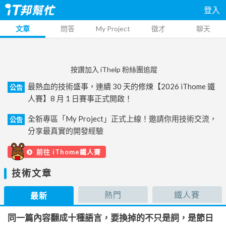
登入
文章
問答
My Project
徵才
聊天
按讚加入 iThelp 粉絲團追蹤
最熱血的技術盛事，連續 30 天的修煉【2026 iThome 鐵
公告
人賽】8 月 1 日賽事正式開啟！
全新專區「My Project」正式上線！邀請你用技術交流，
公告
分享最真實的開發經驗
前往 iThome鐵人賽
技術文章
熱門
鐵人賽
最新
同一篇內容翻成十種語言，要換掉的不只是詞，是節日