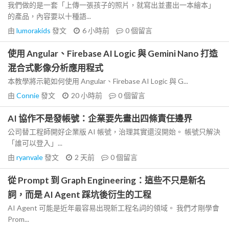
我們做的是一套「上傳一張孩子的照片，就寫出並畫出一本繪本」
的產品，內容要以十種語...
由
lumorakids
發文
6 小時前
0
個留言
使用 Angular、Firebase AI Logic 與 Gemini Nano 打造
混合式影像分析應用程式
本教學將示範如何使用 Angular、Firebase AI Logic 與 G...
由
Connie
發文
20 小時前
0
個留言
AI 協作不是發帳號：企業要先畫出四條責任邊界
公司替工程師開好企業版 AI 帳號，治理其實還沒開始。 帳號只解決
「誰可以登入」...
由
ryanvale
發文
2 天前
0
個留言
從 Prompt 到 Graph Engineering：這些不只是新名
詞，而是 AI Agent 踩坑後衍生的工程
AI Agent 可能是近年最容易出現新工程名詞的領域。 我們才剛學會
Prom...