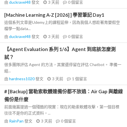
由
duckravel48
發文
3 天前
0
個留言
[Machine Learning A-Z [2026] ] 學習筆記 Day1
這個系列文章是Udemy上的課程延伸，因為我個人想趁著育嬰假空
檔學一點data...
由
duckravel48
發文
3 天前
0
個留言
【Agent Evaluation 系列 1/6】Agent 到底該怎麼測
試？
很多團隊評估 Agent 的方法，其實還停留在評估 Chatbot。 準備一
組...
由
hardness1020
發文
3 天前
1
個留言
# [Backup] 當勒索軟體連備份都不放過：Air Gap 與離線
備份是什麼
前面幾篇提過一個殘酷的現實：現在的勒索軟體攻擊，第一個目標
往往不是你的正式資料，...
由
RainPan
發文
3 天前
0
個留言