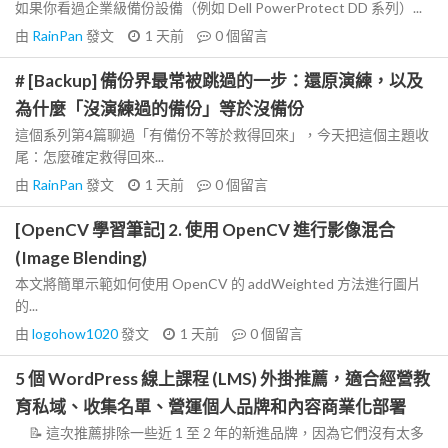
如果你看過企業級備份設備（例如 Dell PowerProtect DD 系列）...
由
RainPan
發文
1 天前
0
個留言
# [Backup] 備份界最常被跳過的一步：還原演練，以及
為什麼「沒演練過的備份」等於沒備份
這個系列第4篇聊過「有備份不等於救得回來」，今天把這個主題收
尾：怎麼確定救得回來...
由
RainPan
發文
1 天前
0
個留言
[OpenCV 學習筆記] 2. 使用 OpenCV 進行影像混合
(Image Blending)
本文將簡單示範如何使用 OpenCV 的 addWeighted 方法進行圖片
的...
由
logohow1020
發文
1 天前
0
個留言
5 個 WordPress 線上課程 (LMS) 外掛推薦，適合經營教
育私域、收集名單、營運個人品牌和內容商業化部署
📝 這次推薦排除一些近 1 至 2 年的新進品牌，因為它們沒有太多