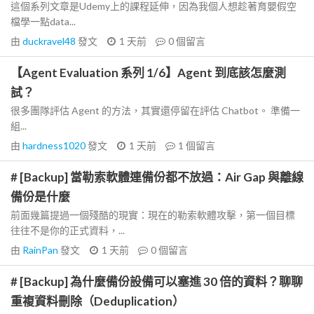
這個系列文章是Udemy上的課程延伸，因為我個人想趁著育嬰假空
檔學一點data...
由
duckravel48
發文
1 天前
0
個留言
【Agent Evaluation 系列 1/6】Agent 到底該怎麼測
試？
很多團隊評估 Agent 的方法，其實還停留在評估 Chatbot。 準備一
組...
由
hardness1020
發文
1 天前
1
個留言
# [Backup] 當勒索軟體連備份都不放過：Air Gap 與離線
備份是什麼
前面幾篇提過一個殘酷的現實：現在的勒索軟體攻擊，第一個目標
往往不是你的正式資料，...
由
RainPan
發文
1 天前
0
個留言
# [Backup] 為什麼備份設備可以塞進 30 倍的資料？聊聊
重複資料刪除（Deduplication）