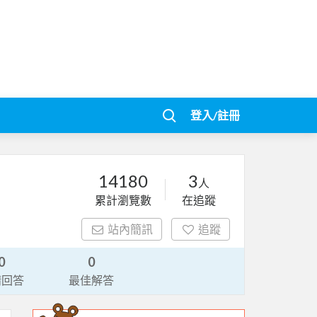
登入/註冊
14180
3
人
累計瀏覽數
在追蹤
站內簡訊
追蹤
0
0
請回答
最佳解答