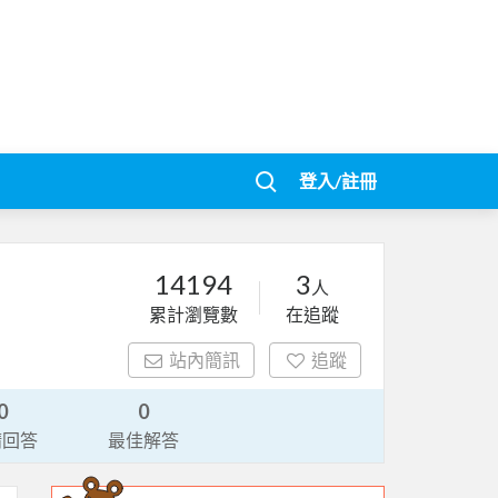
登入/註冊
14194
3
人
累計瀏覽數
在追蹤
站內簡訊
追蹤
0
0
請回答
最佳解答