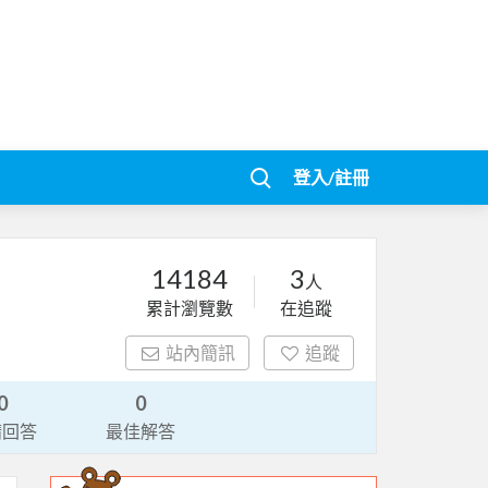
登入/註冊
14184
3
人
累計瀏覽數
在追蹤
站內簡訊
追蹤
0
0
請回答
最佳解答