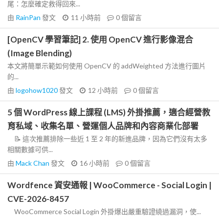
尾：怎麼確定救得回來...
由
RainPan
發文
11 小時前
0
個留言
[OpenCV 學習筆記] 2. 使用 OpenCV 進行影像混合
(Image Blending)
本文將簡單示範如何使用 OpenCV 的 addWeighted 方法進行圖片
的...
由
logohow1020
發文
12 小時前
0
個留言
5 個 WordPress 線上課程 (LMS) 外掛推薦，適合經營教
育私域、收集名單、營運個人品牌和內容商業化部署
📝 這次推薦排除一些近 1 至 2 年的新進品牌，因為它們沒有太多
相關數據可供...
由
Mack Chan
發文
16 小時前
0
個留言
Wordfence 資安通報 | WooCommerce - Social Login |
CVE-2026-8457
WooCommerce Social Login 外掛爆出嚴重驗證繞過漏洞，使...