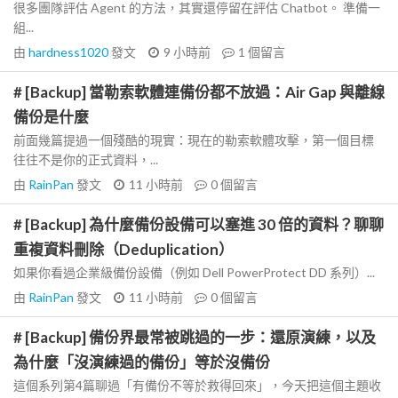
很多團隊評估 Agent 的方法，其實還停留在評估 Chatbot。 準備一
組...
由
hardness1020
發文
9 小時前
1
個留言
# [Backup] 當勒索軟體連備份都不放過：Air Gap 與離線
備份是什麼
前面幾篇提過一個殘酷的現實：現在的勒索軟體攻擊，第一個目標
往往不是你的正式資料，...
由
RainPan
發文
11 小時前
0
個留言
# [Backup] 為什麼備份設備可以塞進 30 倍的資料？聊聊
重複資料刪除（Deduplication）
如果你看過企業級備份設備（例如 Dell PowerProtect DD 系列）...
由
RainPan
發文
11 小時前
0
個留言
# [Backup] 備份界最常被跳過的一步：還原演練，以及
為什麼「沒演練過的備份」等於沒備份
這個系列第4篇聊過「有備份不等於救得回來」，今天把這個主題收