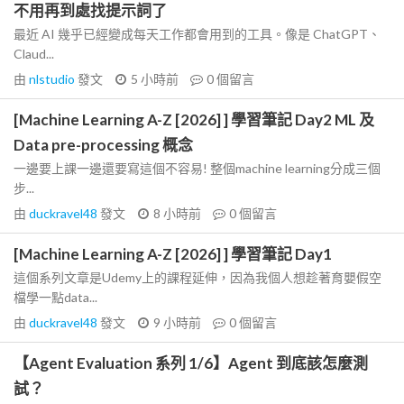
不用再到處找提示詞了
最近 AI 幾乎已經變成每天工作都會用到的工具。像是 ChatGPT、
Claud...
由
nlstudio
發文
5 小時前
0
個留言
[Machine Learning A-Z [2026] ] 學習筆記 Day2 ML 及
Data pre-processing 概念
一邊要上課一邊還要寫這個不容易! 整個machine learning分成三個
步...
由
duckravel48
發文
8 小時前
0
個留言
[Machine Learning A-Z [2026] ] 學習筆記 Day1
這個系列文章是Udemy上的課程延伸，因為我個人想趁著育嬰假空
檔學一點data...
由
duckravel48
發文
9 小時前
0
個留言
【Agent Evaluation 系列 1/6】Agent 到底該怎麼測
試？