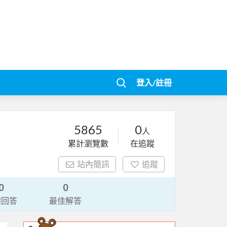
登入/註冊
5865
0
人
累計瀏覽數
在追蹤
站內簡訊
追蹤
0
0
請回答
最佳解答