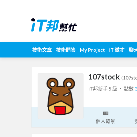
技術文章
技術問答
My Project
iT 徵才
聊
107stock
(107st
iT邦新手 5 級 ‧ 點數
個人背景