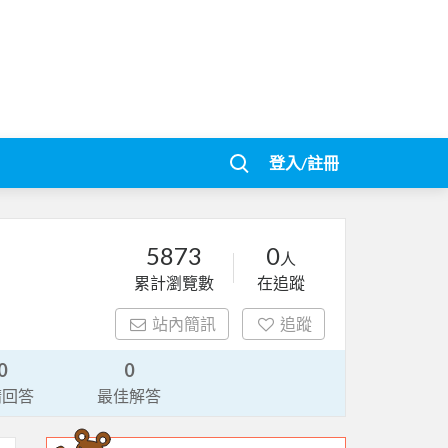
登入/註冊
5873
0
人
累計瀏覽數
在追蹤
站內簡訊
追蹤
0
0
請回答
最佳解答