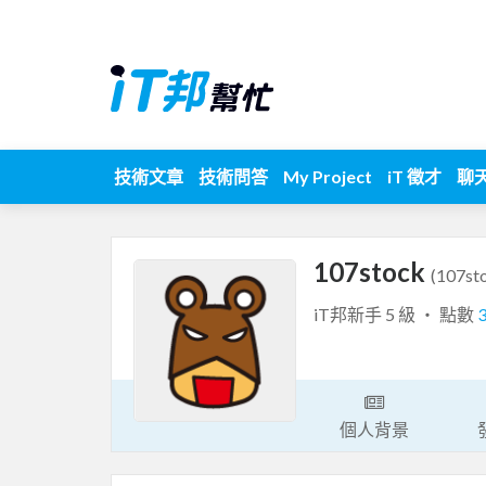
技術文章
技術問答
My Project
iT 徵才
聊
107stock
(107st
iT邦新手 5 級 ‧ 點數
個人背景