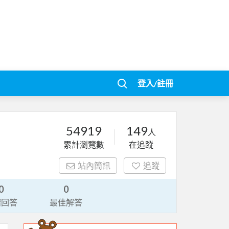
登入/註冊
54919
149
人
累計瀏覽數
在追蹤
站內簡訊
追蹤
0
0
請回答
最佳解答