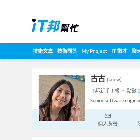
技術文章
技術問答
My Project
iT 徵才
聊
古古
(kucw)
iT邦新手 1 級 ‧ 點數
Senior software 
個人背景