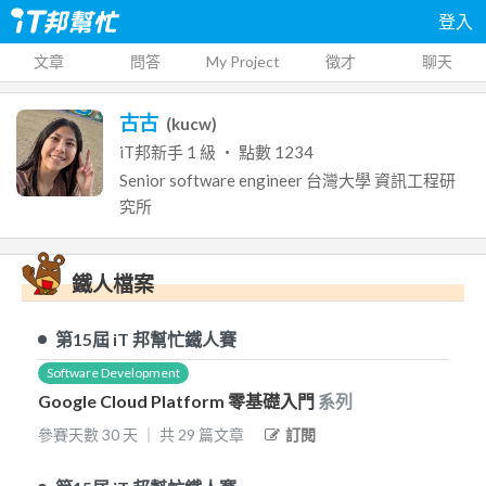
登入
文章
問答
My Project
徵才
聊天
古古
(
kucw
)
iT邦新手
1
級 ‧ 點數
1234
Senior software engineer
台灣大學
資訊工程研
究所
鐵人檔案
第15屆
iT 邦幫忙鐵人賽
Software Development
Google Cloud Platform 零基礎入門
系列
參賽天數
30
天
｜
共
29
篇文章
訂閱