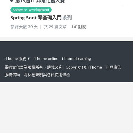
第15屆
iT 邦幫忙鐵人賽
Software Development
Spring Boot 零基礎入門
系列
參賽天數
30
天
｜
共
29
篇文章
訂閱
iThome 服務
iThome online
iThome Learning
電週文化事業版權所有、轉載必究 | Copyright © iThome
刊登廣告
服務信箱
隱私權聲明與會員使用條款