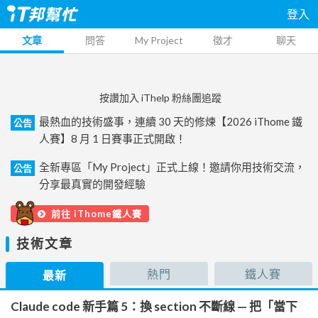
登入
文章
問答
My Project
徵才
聊天
按讚加入 iThelp 粉絲團追蹤
最熱血的技術盛事，連續 30 天的修煉【2026 iThome 鐵
公告
人賽】8 月 1 日賽事正式開啟！
全新專區「My Project」正式上線！邀請你用技術交流，
公告
分享最真實的開發經驗
前往 iThome鐵人賽
技術文章
熱門
鐵人賽
最新
Claude code 新手篇 5：換 section 不斷線 — 把「當下