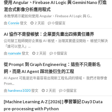
使用 Angular、Firebase AI Logic 與 Gemini Nano 打造
混合式影像分析應用程式
本教學將示範如何使用 Angular、Firebase AI Logic 與 G...
由
Connie
發文
2 天前
0
個留言
AI 協作不是發帳號：企業要先畫出四條責任邊界
公司替工程師開好企業版 AI 帳號，治理其實還沒開始。 帳號只解決
「誰可以登入」...
由
ryanvale
發文
2 天前
0
個留言
從 Prompt 到 Graph Engineering：這些不只是新名
詞，而是 AI Agent 踩坑後衍生的工程
AI Agent 可能是近年最容易出現新工程名詞的領域。 我們才剛學會
Prom...
由
hardness1020
發文
2 天前
0
個留言
[Machine Learning A-Z [2026] ] 學習筆記 Day3 Data
pre-processing with Python