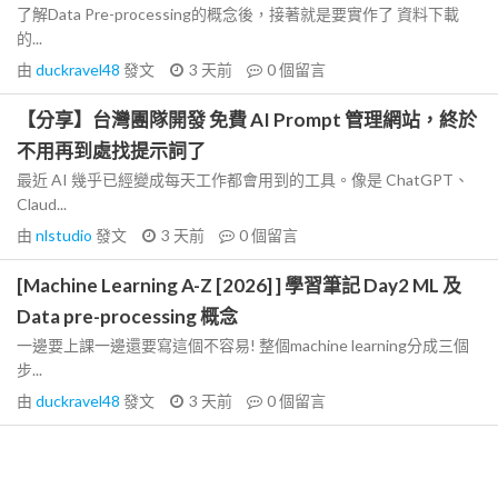
了解Data Pre-processing的概念後，接著就是要實作了 資料下載
的...
由
duckravel48
發文
3 天前
0
個留言
【分享】台灣團隊開發 免費 AI Prompt 管理網站，終於
不用再到處找提示詞了
最近 AI 幾乎已經變成每天工作都會用到的工具。像是 ChatGPT、
Claud...
由
nlstudio
發文
3 天前
0
個留言
[Machine Learning A-Z [2026] ] 學習筆記 Day2 ML 及
Data pre-processing 概念
一邊要上課一邊還要寫這個不容易! 整個machine learning分成三個
步...
由
duckravel48
發文
3 天前
0
個留言