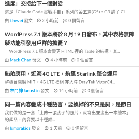
進度」交接給下一個對話
這是「Claude Code 實戰手冊」系列的第五篇(G5)。G3 講了 CL...
由
timwei
發文
3 小時前
0
個留言
WordPress 7.1 版本將於 8 月 19 日發布，其中表格無障
礙功能引發用戶群的擔憂？
WordPress 7.1 版本會變更 HTML 裡的 Table 的結構，其...
由
Mack Chan
發文
4 小時前
0
個留言
船舶應用，近海 4G LTE，航運 Starlink 整合運用
整機台灣製 MIT，4G LTE 模組 非大陸 DrayTek VigorC4...
由
林門神JanusLin
發文
14 小時前
0
個留言
同一篇內容翻成十種語言，要換掉的不只是詞，是節日
我們做的是一套「上傳一張孩子的照片，就寫出並畫出一本繪本」
的產品，內容要以十種語...
由
lumorakids
發文
1 天前
0
個留言