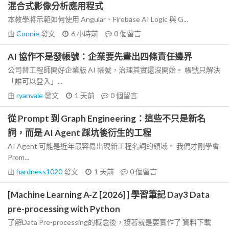
混合式影像分析應用程式
本教學將示範如何使用 Angular、Firebase AI Logic 與 G...
由
Connie
發文
6 小時前
0
個留言
AI 協作不是發帳號：企業要先畫出四條責任邊界
公司替工程師開好企業版 AI 帳號，治理其實還沒開始。 帳號只解決
「誰可以登入」...
由
ryanvale
發文
1 天前
0
個留言
從 Prompt 到 Graph Engineering：這些不只是新名
詞，而是 AI Agent 踩坑後衍生的工程
AI Agent 可能是近年最容易出現新工程名詞的領域。 我們才剛學會
Prom...
由
hardness1020
發文
1 天前
0
個留言
[Machine Learning A-Z [2026] ] 學習筆記 Day3 Data
pre-processing with Python
了解Data Pre-processing的概念後，接著就是要實作了 資料下載