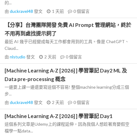
的...
由
duckravel48
發文
1 天前
0
個留言
【分享】台灣團隊開發 免費 AI Prompt 管理網站，終於
不用再到處找提示詞了
最近 AI 幾乎已經變成每天工作都會用到的工具。像是 ChatGPT、
Claud...
由
nlstudio
發文
2 天前
0
個留言
[Machine Learning A-Z [2026] ] 學習筆記 Day2 ML 及
Data pre-processing 概念
一邊要上課一邊還要寫這個不容易! 整個machine learning分成三個
步...
由
duckravel48
發文
2 天前
0
個留言
[Machine Learning A-Z [2026] ] 學習筆記 Day1
這個系列文章是Udemy上的課程延伸，因為我個人想趁著育嬰假空
檔學一點data...