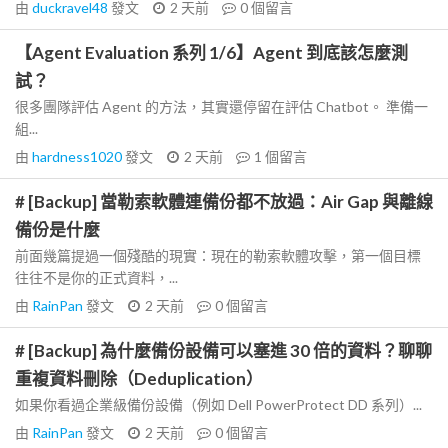
由
duckravel48
發文
2 天前
0
個留言
【Agent Evaluation 系列 1/6】Agent 到底該怎麼測
試？
很多團隊評估 Agent 的方法，其實還停留在評估 Chatbot。 準備一
組...
由
hardness1020
發文
2 天前
1
個留言
# [Backup] 當勒索軟體連備份都不放過：Air Gap 與離線
備份是什麼
前面幾篇提過一個殘酷的現實：現在的勒索軟體攻擊，第一個目標
往往不是你的正式資料，...
由
RainPan
發文
2 天前
0
個留言
# [Backup] 為什麼備份設備可以塞進 30 倍的資料？聊聊
重複資料刪除（Deduplication）
如果你看過企業級備份設備（例如 Dell PowerProtect DD 系列）...
由
RainPan
發文
2 天前
0
個留言