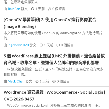
尾：怎麼確定救得回來...
由
RainPan
發文
1 天前
0
個留言
[OpenCV 學習筆記] 2. 使用 OpenCV 進行影像混合
(Image Blending)
本文將簡單示範如何使用 OpenCV 的 addWeighted 方法進行圖片
的...
由
logohow1020
發文
1 天前
0
個留言
5 個 WordPress 線上課程 (LMS) 外掛推薦，適合經營教
育私域、收集名單、營運個人品牌和內容商業化部署
📝 這次推薦排除一些近 1 至 2 年的新進品牌，因為它們沒有太多
相關數據可供...
由
Mack Chan
發文
1 天前
0
個留言
Wordfence 資安通報 | WooCommerce - Social Login |
CVE-2026-8457
WooCommerce Social Login 外掛爆出嚴重驗證繞過漏洞，使...