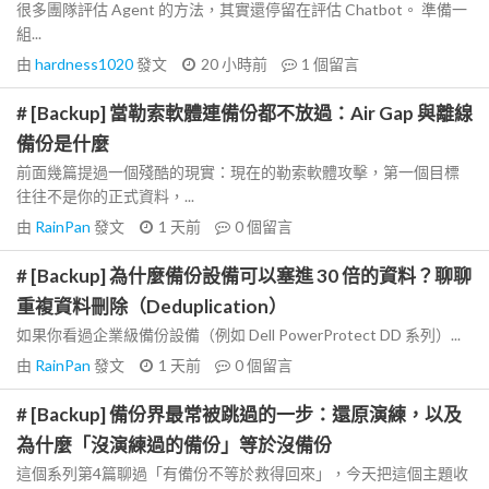
很多團隊評估 Agent 的方法，其實還停留在評估 Chatbot。 準備一
組...
由
hardness1020
發文
20 小時前
1
個留言
# [Backup] 當勒索軟體連備份都不放過：Air Gap 與離線
備份是什麼
前面幾篇提過一個殘酷的現實：現在的勒索軟體攻擊，第一個目標
往往不是你的正式資料，...
由
RainPan
發文
1 天前
0
個留言
# [Backup] 為什麼備份設備可以塞進 30 倍的資料？聊聊
重複資料刪除（Deduplication）
如果你看過企業級備份設備（例如 Dell PowerProtect DD 系列）...
由
RainPan
發文
1 天前
0
個留言
# [Backup] 備份界最常被跳過的一步：還原演練，以及
為什麼「沒演練過的備份」等於沒備份
這個系列第4篇聊過「有備份不等於救得回來」，今天把這個主題收