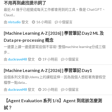
不用再到處找提示詞了
最近 AI 幾乎已經變成每天工作都會用到的工具。像是 ChatGPT、
Claud...
由
nlstudio
發文
16 小時前
0
個留言
[Machine Learning A-Z [2026] ] 學習筆記 Day2 ML 及
Data pre-processing 概念
一邊要上課一邊還要寫這個不容易! 整個machine learning分成三個
步...
由
duckravel48
發文
19 小時前
0
個留言
[Machine Learning A-Z [2026] ] 學習筆記 Day1
這個系列文章是Udemy上的課程延伸，因為我個人想趁著育嬰假空
檔學一點data...
由
duckravel48
發文
20 小時前
0
個留言
【Agent Evaluation 系列 1/6】Agent 到底該怎麼測
試？