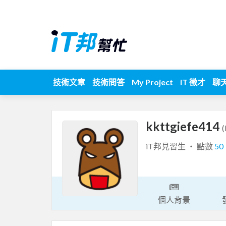
技術文章
技術問答
My Project
iT 徵才
聊
kkttgiefe414
(
iT邦見習生 ‧ 點數
50
個人背景