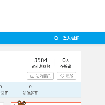
登入/註冊
3584
0
人
累計瀏覽數
在追蹤
站內簡訊
追蹤
0
0
請回答
最佳解答