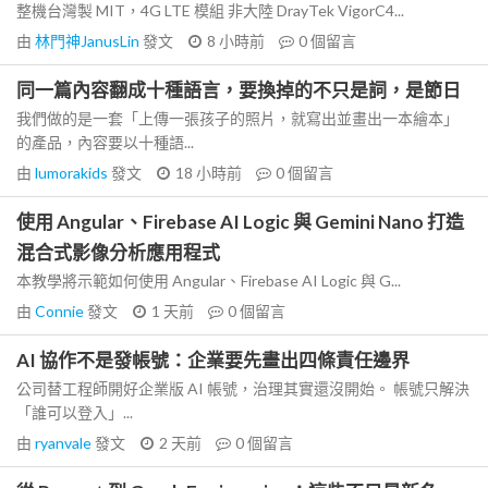
整機台灣製 MIT，4G LTE 模組 非大陸 DrayTek VigorC4...
由
林門神JanusLin
發文
8 小時前
0
個留言
同一篇內容翻成十種語言，要換掉的不只是詞，是節日
我們做的是一套「上傳一張孩子的照片，就寫出並畫出一本繪本」
的產品，內容要以十種語...
由
lumorakids
發文
18 小時前
0
個留言
使用 Angular、Firebase AI Logic 與 Gemini Nano 打造
混合式影像分析應用程式
本教學將示範如何使用 Angular、Firebase AI Logic 與 G...
由
Connie
發文
1 天前
0
個留言
AI 協作不是發帳號：企業要先畫出四條責任邊界
公司替工程師開好企業版 AI 帳號，治理其實還沒開始。 帳號只解決
「誰可以登入」...
由
ryanvale
發文
2 天前
0
個留言