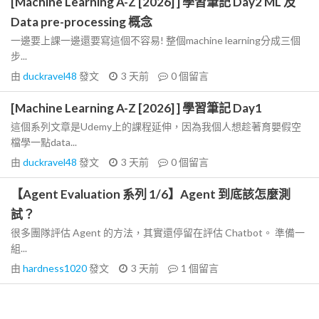
[Machine Learning A-Z [2026] ] 學習筆記 Day2 ML 及
Data pre-processing 概念
一邊要上課一邊還要寫這個不容易! 整個machine learning分成三個
步...
由
duckravel48
發文
3 天前
0
個留言
[Machine Learning A-Z [2026] ] 學習筆記 Day1
這個系列文章是Udemy上的課程延伸，因為我個人想趁著育嬰假空
檔學一點data...
由
duckravel48
發文
3 天前
0
個留言
【Agent Evaluation 系列 1/6】Agent 到底該怎麼測
試？
很多團隊評估 Agent 的方法，其實還停留在評估 Chatbot。 準備一
組...
由
hardness1020
發文
3 天前
1
個留言