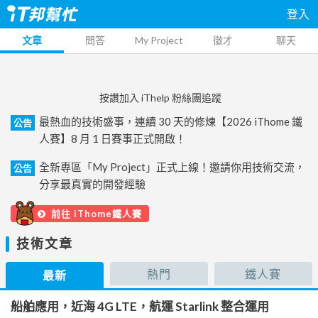
登入
文章
問答
My Project
徵才
聊天
按讚加入 iThelp 粉絲團追蹤
最熱血的技術盛事，連續 30 天的修煉【2026 iThome 鐵
公告
人賽】8 月 1 日賽事正式開啟！
全新專區「My Project」正式上線！邀請你用技術交流，
公告
分享最真實的開發經驗
前往 iThome鐵人賽
技術文章
熱門
鐵人賽
最新
船舶應用，近海 4G LTE，航運 Starlink 整合運用