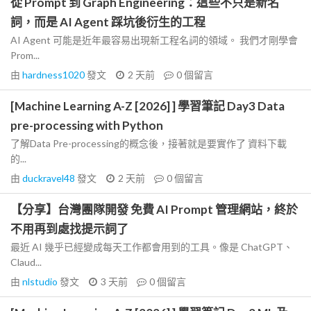
從 Prompt 到 Graph Engineering：這些不只是新名
詞，而是 AI Agent 踩坑後衍生的工程
AI Agent 可能是近年最容易出現新工程名詞的領域。 我們才剛學會
Prom...
由
hardness1020
發文
2 天前
0
個留言
[Machine Learning A-Z [2026] ] 學習筆記 Day3 Data
pre-processing with Python
了解Data Pre-processing的概念後，接著就是要實作了 資料下載
的...
由
duckravel48
發文
2 天前
0
個留言
【分享】台灣團隊開發 免費 AI Prompt 管理網站，終於
不用再到處找提示詞了
最近 AI 幾乎已經變成每天工作都會用到的工具。像是 ChatGPT、
Claud...
由
nlstudio
發文
3 天前
0
個留言