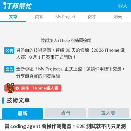
登入
文章
問答
My Project
徵才
聊天
按讚加入 iThelp 粉絲團追蹤
最熱血的技術盛事，連續 30 天的修煉【2026 iThome 鐵
公告
人賽】8 月 1 日賽事正式開啟！
全新專區「My Project」正式上線！邀請你用技術交流，
公告
分享最真實的開發經驗
前往 iThome鐵人賽
技術文章
熱門
鐵人賽
最新
當 coding agent 會操作瀏覽器，E2E 測試就不再只是測