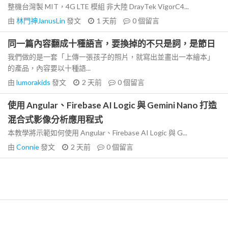
整機台灣製 MIT，4G LTE 模組 非大陸 DrayTek VigorC4...
由
林門神JanusLin
發文
1 天前
0
個留言
同一篇內容翻成十種語言，要換掉的不只是詞，是節日
我們做的是一套「上傳一張孩子的照片，就寫出並畫出一本繪本」
的產品，內容要以十種語...
由
lumorakids
發文
2 天前
0
個留言
使用 Angular、Firebase AI Logic 與 Gemini Nano 打造
混合式影像分析應用程式
本教學將示範如何使用 Angular、Firebase AI Logic 與 G...
由
Connie
發文
2 天前
0
個留言