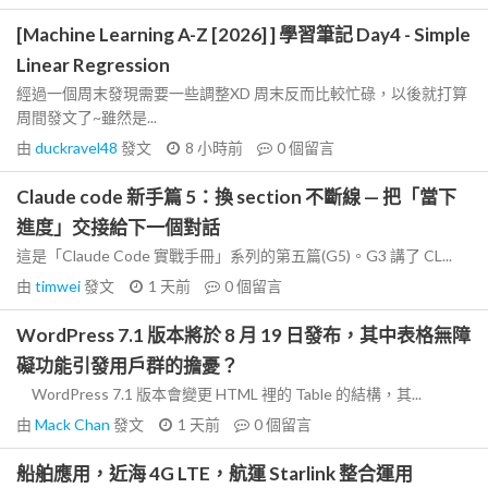
[Machine Learning A-Z [2026] ] 學習筆記 Day4 - Simple
Linear Regression
經過一個周末發現需要一些調整XD 周末反而比較忙碌，以後就打算
周間發文了~雖然是...
由
duckravel48
發文
8 小時前
0
個留言
Claude code 新手篇 5：換 section 不斷線 — 把「當下
進度」交接給下一個對話
這是「Claude Code 實戰手冊」系列的第五篇(G5)。G3 講了 CL...
由
timwei
發文
1 天前
0
個留言
WordPress 7.1 版本將於 8 月 19 日發布，其中表格無障
礙功能引發用戶群的擔憂？
WordPress 7.1 版本會變更 HTML 裡的 Table 的結構，其...
由
Mack Chan
發文
1 天前
0
個留言
船舶應用，近海 4G LTE，航運 Starlink 整合運用