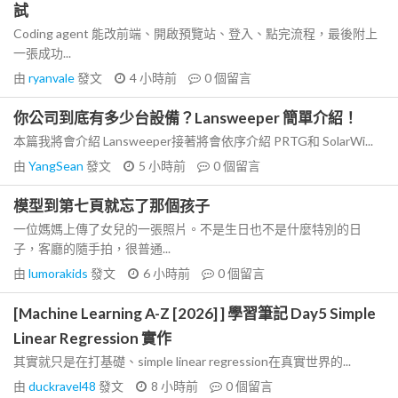
試
Coding agent 能改前端、開啟預覽站、登入、點完流程，最後附上
一張成功...
由
ryanvale
發文
4 小時前
0
個留言
你公司到底有多少台設備？Lansweeper 簡單介紹！
本篇我將會介紹 Lansweeper接著將會依序介紹 PRTG和 SolarWi...
由
YangSean
發文
5 小時前
0
個留言
模型到第七頁就忘了那個孩子
一位媽媽上傳了女兒的一張照片。不是生日也不是什麼特別的日
子，客廳的隨手拍，很普通...
由
lumorakids
發文
6 小時前
0
個留言
[Machine Learning A-Z [2026] ] 學習筆記 Day5 Simple
Linear Regression 實作
其實就只是在打基礎、simple linear regression在真實世界的...
由
duckravel48
發文
8 小時前
0
個留言