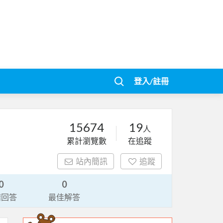
登入/註冊
15674
19
人
累計瀏覽數
在追蹤
站內簡訊
追蹤
0
0
請回答
最佳解答