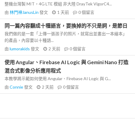
整機台灣製 MIT，4G LTE 模組 非大陸 DrayTek VigorC4...
由
林門神JanusLin
發文
1 天前
0
個留言
同一篇內容翻成十種語言，要換掉的不只是詞，是節日
我們做的是一套「上傳一張孩子的照片，就寫出並畫出一本繪本」
的產品，內容要以十種語...
由
lumorakids
發文
2 天前
0
個留言
使用 Angular、Firebase AI Logic 與 Gemini Nano 打造
混合式影像分析應用程式
本教學將示範如何使用 Angular、Firebase AI Logic 與 G...
由
Connie
發文
2 天前
0
個留言