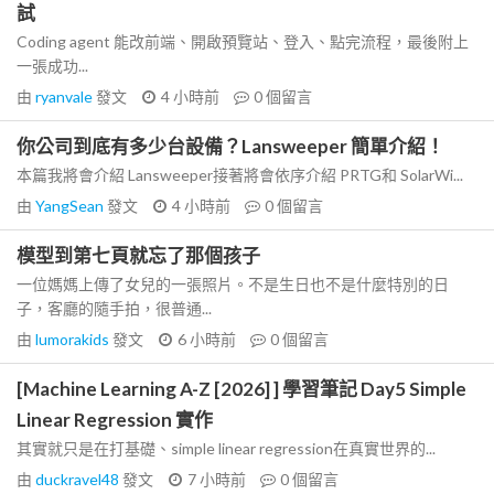
試
Coding agent 能改前端、開啟預覽站、登入、點完流程，最後附上
一張成功...
由
ryanvale
發文
4 小時前
0
個留言
你公司到底有多少台設備？Lansweeper 簡單介紹！
本篇我將會介紹 Lansweeper接著將會依序介紹 PRTG和 SolarWi...
由
YangSean
發文
4 小時前
0
個留言
模型到第七頁就忘了那個孩子
一位媽媽上傳了女兒的一張照片。不是生日也不是什麼特別的日
子，客廳的隨手拍，很普通...
由
lumorakids
發文
6 小時前
0
個留言
[Machine Learning A-Z [2026] ] 學習筆記 Day5 Simple
Linear Regression 實作
其實就只是在打基礎、simple linear regression在真實世界的...
由
duckravel48
發文
7 小時前
0
個留言