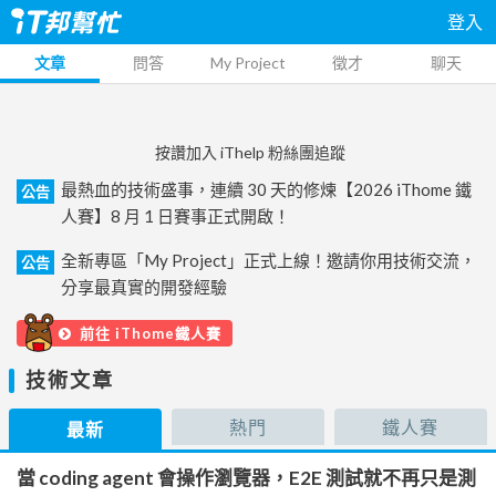
登入
文章
問答
My Project
徵才
聊天
按讚加入 iThelp 粉絲團追蹤
最熱血的技術盛事，連續 30 天的修煉【2026 iThome 鐵
公告
人賽】8 月 1 日賽事正式開啟！
全新專區「My Project」正式上線！邀請你用技術交流，
公告
分享最真實的開發經驗
前往 iThome鐵人賽
技術文章
熱門
鐵人賽
最新
當 coding agent 會操作瀏覽器，E2E 測試就不再只是測