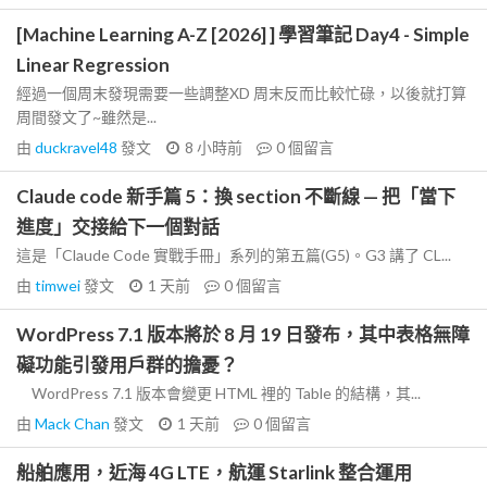
[Machine Learning A-Z [2026] ] 學習筆記 Day4 - Simple
Linear Regression
經過一個周末發現需要一些調整XD 周末反而比較忙碌，以後就打算
周間發文了~雖然是...
由
duckravel48
發文
8 小時前
0
個留言
Claude code 新手篇 5：換 section 不斷線 — 把「當下
進度」交接給下一個對話
這是「Claude Code 實戰手冊」系列的第五篇(G5)。G3 講了 CL...
由
timwei
發文
1 天前
0
個留言
WordPress 7.1 版本將於 8 月 19 日發布，其中表格無障
礙功能引發用戶群的擔憂？
WordPress 7.1 版本會變更 HTML 裡的 Table 的結構，其...
由
Mack Chan
發文
1 天前
0
個留言
船舶應用，近海 4G LTE，航運 Starlink 整合運用