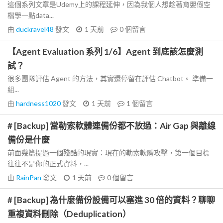
這個系列文章是Udemy上的課程延伸，因為我個人想趁著育嬰假空
檔學一點data...
由
duckravel48
發文
1 天前
0
個留言
【Agent Evaluation 系列 1/6】Agent 到底該怎麼測
試？
很多團隊評估 Agent 的方法，其實還停留在評估 Chatbot。 準備一
組...
由
hardness1020
發文
1 天前
1
個留言
# [Backup] 當勒索軟體連備份都不放過：Air Gap 與離線
備份是什麼
前面幾篇提過一個殘酷的現實：現在的勒索軟體攻擊，第一個目標
往往不是你的正式資料，...
由
RainPan
發文
1 天前
0
個留言
# [Backup] 為什麼備份設備可以塞進 30 倍的資料？聊聊
重複資料刪除（Deduplication）