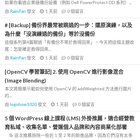
如果你看過企業級備份設備（例如 Dell PowerProtect DD 系列）...
由
RainPan
發文
1 天前
0
個留言
# [Backup] 備份界最常被跳過的一步：還原演練，以及
為什麼「沒演練過的備份」等於沒備份
這個系列第4篇聊過「有備份不等於救得回來」，今天把這個主題收
尾：怎麼確定救得回來...
由
RainPan
發文
1 天前
0
個留言
[OpenCV 學習筆記] 2. 使用 OpenCV 進行影像混合
(Image Blending)
本文將簡單示範如何使用 OpenCV 的 addWeighted 方法進行圖片
的...
由
logohow1020
發文
1 天前
0
個留言
5 個 WordPress 線上課程 (LMS) 外掛推薦，適合經營教
育私域、收集名單、營運個人品牌和內容商業化部署
📝 這次推薦排除一些近 1 至 2 年的新進品牌，因為它們沒有太多