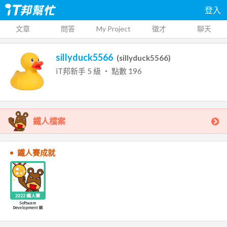
登入
文章
問答
My Project
徵才
聊天
sillyduck5566
(
sillyduck5566
)
iT邦新手
5
級 ‧ 點數
196
鐵人檔案
鐵人賽成就