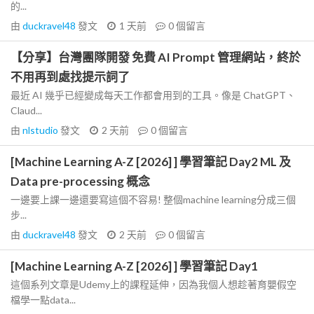
的...
由
duckravel48
發文
1 天前
0
個留言
【分享】台灣團隊開發 免費 AI Prompt 管理網站，終於
不用再到處找提示詞了
最近 AI 幾乎已經變成每天工作都會用到的工具。像是 ChatGPT、
Claud...
由
nlstudio
發文
2 天前
0
個留言
[Machine Learning A-Z [2026] ] 學習筆記 Day2 ML 及
Data pre-processing 概念
一邊要上課一邊還要寫這個不容易! 整個machine learning分成三個
步...
由
duckravel48
發文
2 天前
0
個留言
[Machine Learning A-Z [2026] ] 學習筆記 Day1
這個系列文章是Udemy上的課程延伸，因為我個人想趁著育嬰假空
檔學一點data...