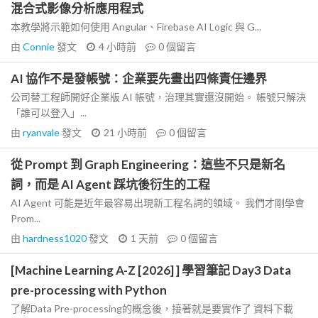
混合式影像分析應用程式
本教學將示範如何使用 Angular、Firebase AI Logic 與 G...
由
Connie
發文
4 小時前
0
個留言
AI 協作不是發帳號：企業要先畫出四條責任邊界
公司替工程師開好企業版 AI 帳號，治理其實還沒開始。 帳號只解決
「誰可以登入」...
由
ryanvale
發文
21 小時前
0
個留言
從 Prompt 到 Graph Engineering：這些不只是新名
詞，而是 AI Agent 踩坑後衍生的工程
AI Agent 可能是近年最容易出現新工程名詞的領域。 我們才剛學會
Prom...
由
hardness1020
發文
1 天前
0
個留言
[Machine Learning A-Z [2026] ] 學習筆記 Day3 Data
pre-processing with Python
了解Data Pre-processing的概念後，接著就是要實作了 資料下載