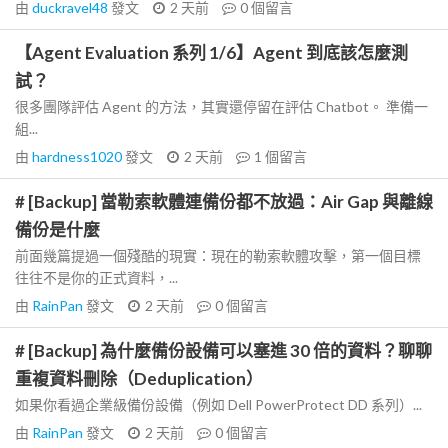
由
duckravel48
發文
2 天前
0
個留言
【Agent Evaluation 系列 1/6】Agent 到底該怎麼測
試？
很多團隊評估 Agent 的方法，其實還停留在評估 Chatbot。 準備一
組...
由
hardness1020
發文
2 天前
1
個留言
# [Backup] 當勒索軟體連備份都不放過：Air Gap 與離線
備份是什麼
前面幾篇提過一個殘酷的現實：現在的勒索軟體攻擊，第一個目標
往往不是你的正式資料，...
由
RainPan
發文
2 天前
0
個留言
# [Backup] 為什麼備份設備可以塞進 30 倍的資料？聊聊
重複資料刪除（Deduplication）
如果你看過企業級備份設備（例如 Dell PowerProtect DD 系列）...
由
RainPan
發文
2 天前
0
個留言