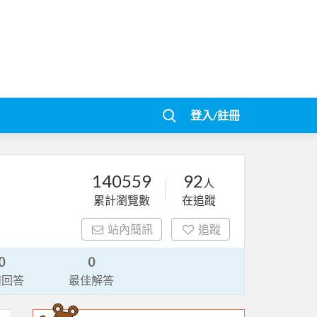
登入/註冊
140559
92
人
累計瀏覽數
在追蹤
站內簡訊
追蹤
0
0
請回答
最佳解答