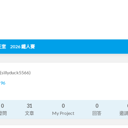
天室
2026 鐵人賽
(sillyduck5566)
196
0
31
0
0
發問
文章
My Project
回答
邀