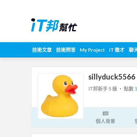
技術文章
技術問答
My Project
iT 徵才
聊
sillyduck5566
iT邦新手 5 級 ‧ 點數
個人背景