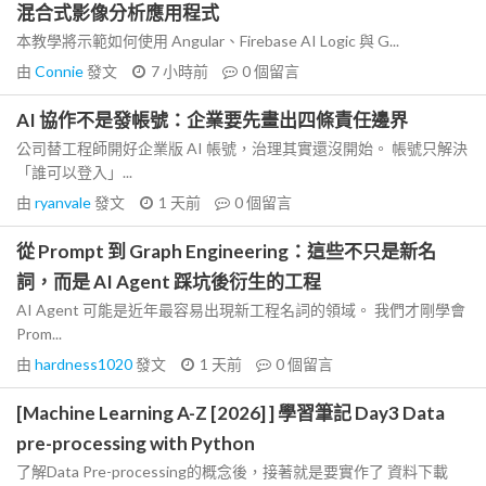
混合式影像分析應用程式
本教學將示範如何使用 Angular、Firebase AI Logic 與 G...
由
Connie
發文
7 小時前
0
個留言
AI 協作不是發帳號：企業要先畫出四條責任邊界
公司替工程師開好企業版 AI 帳號，治理其實還沒開始。 帳號只解決
「誰可以登入」...
由
ryanvale
發文
1 天前
0
個留言
從 Prompt 到 Graph Engineering：這些不只是新名
詞，而是 AI Agent 踩坑後衍生的工程
AI Agent 可能是近年最容易出現新工程名詞的領域。 我們才剛學會
Prom...
由
hardness1020
發文
1 天前
0
個留言
[Machine Learning A-Z [2026] ] 學習筆記 Day3 Data
pre-processing with Python
了解Data Pre-processing的概念後，接著就是要實作了 資料下載