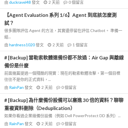
由
duckravel48
發文
2 天前
0
個留言
【Agent Evaluation 系列 1/6】Agent 到底該怎麼測
試？
很多團隊評估 Agent 的方法，其實還停留在評估 Chatbot。 準備一
組...
由
hardness1020
發文
2 天前
1
個留言
# [Backup] 當勒索軟體連備份都不放過：Air Gap 與離線
備份是什麼
前面幾篇提過一個殘酷的現實：現在的勒索軟體攻擊，第一個目標
往往不是你的正式資料，...
由
RainPan
發文
2 天前
0
個留言
# [Backup] 為什麼備份設備可以塞進 30 倍的資料？聊聊
重複資料刪除（Deduplication）
如果你看過企業級備份設備（例如 Dell PowerProtect DD 系列）...
由
RainPan
發文
2 天前
0
個留言