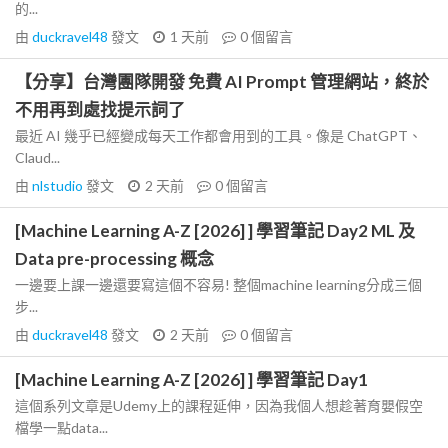
的...
由
duckravel48
發文
1 天前
0
個留言
【分享】台灣團隊開發 免費 AI Prompt 管理網站，終於
不用再到處找提示詞了
最近 AI 幾乎已經變成每天工作都會用到的工具。像是 ChatGPT、
Claud...
由
nlstudio
發文
2 天前
0
個留言
[Machine Learning A-Z [2026] ] 學習筆記 Day2 ML 及
Data pre-processing 概念
一邊要上課一邊還要寫這個不容易! 整個machine learning分成三個
步...
由
duckravel48
發文
2 天前
0
個留言
[Machine Learning A-Z [2026] ] 學習筆記 Day1
這個系列文章是Udemy上的課程延伸，因為我個人想趁著育嬰假空
檔學一點data...