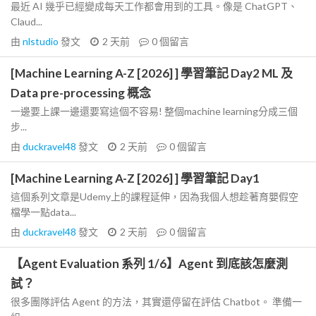
最近 AI 幾乎已經變成每天工作都會用到的工具。像是 ChatGPT、
Claud...
由
nlstudio
發文
2 天前
0
個留言
[Machine Learning A-Z [2026] ] 學習筆記 Day2 ML 及
Data pre-processing 概念
一邊要上課一邊還要寫這個不容易! 整個machine learning分成三個
步...
由
duckravel48
發文
2 天前
0
個留言
[Machine Learning A-Z [2026] ] 學習筆記 Day1
這個系列文章是Udemy上的課程延伸，因為我個人想趁著育嬰假空
檔學一點data...
由
duckravel48
發文
2 天前
0
個留言
【Agent Evaluation 系列 1/6】Agent 到底該怎麼測
試？
很多團隊評估 Agent 的方法，其實還停留在評估 Chatbot。 準備一