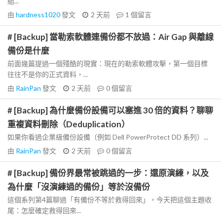
組...
由
hardness1020
發文
2 天前
1
個留言
# [Backup] 當勒索軟體連備份都不放過：Air Gap 與離線
備份是什麼
前面幾篇提過一個殘酷的現實：現在的勒索軟體攻擊，第一個目標
往往不是你的正式資料，...
由
RainPan
發文
2 天前
0
個留言
# [Backup] 為什麼備份設備可以塞進 30 倍的資料？聊聊
重複資料刪除（Deduplication）
如果你看過企業級備份設備（例如 Dell PowerProtect DD 系列）...
由
RainPan
發文
2 天前
0
個留言
# [Backup] 備份界最常被跳過的一步：還原演練，以及
為什麼「沒演練過的備份」等於沒備份
這個系列第4篇聊過「有備份不等於救得回來」，今天把這個主題收
尾：怎麼確定救得回來...