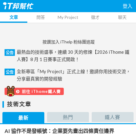
登入
文章
問答
My Project
徵才
聊天
按讚加入 iThelp 粉絲團追蹤
最熱血的技術盛事，連續 30 天的修煉【2026 iThome 鐵
公告
人賽】8 月 1 日賽事正式開啟！
全新專區「My Project」正式上線！邀請你用技術交流，
公告
分享最真實的開發經驗
前往 iThome鐵人賽
技術文章
熱門
鐵人賽
最新
AI 協作不是發帳號：企業要先畫出四條責任邊界