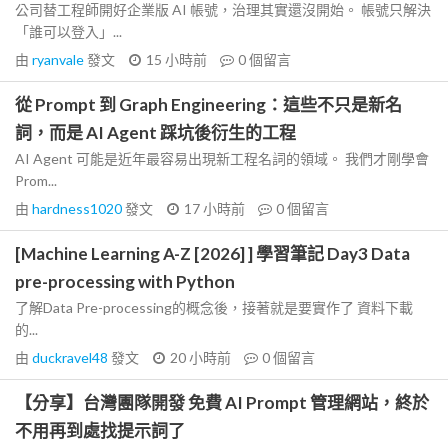
公司替工程師開好企業版 AI 帳號，治理其實還沒開始。 帳號只解決
「誰可以登入」...
由
ryanvale
發文
15 小時前
0
個留言
從 Prompt 到 Graph Engineering：這些不只是新名
詞，而是 AI Agent 踩坑後衍生的工程
AI Agent 可能是近年最容易出現新工程名詞的領域。 我們才剛學會
Prom...
由
hardness1020
發文
17 小時前
0
個留言
[Machine Learning A-Z [2026] ] 學習筆記 Day3 Data
pre-processing with Python
了解Data Pre-processing的概念後，接著就是要實作了 資料下載
的...
由
duckravel48
發文
20 小時前
0
個留言
【分享】台灣團隊開發 免費 AI Prompt 管理網站，終於
不用再到處找提示詞了